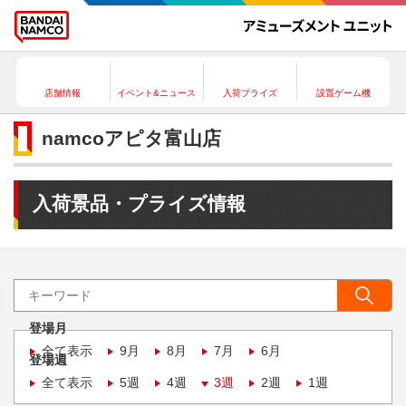
店舗情報
イベント&ニュース
入荷プライズ
設置ゲーム機
namcoアピタ富山店
入荷景品・プライズ情報
登場月
全て表示
9月
8月
7月
6月
登場週
全て表示
5週
4週
3週
2週
1週