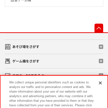
先
あそび場をさがす
ゲーム機をさがす
スマホ・PCであそぶ
We collect unique personal identifiers such as cookies to
analyze our traffic and to personalize content and ads. We
イベント・キャンペーン
share information about your use of our website with our
analytics and advertising partners, who may combine it with
other information that you have provided to them or that they
have collected from your use of their services. Please click