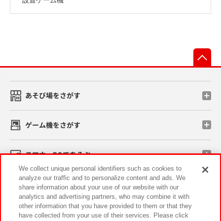
先
あそび場をさがす
ゲーム機をさがす
スマホ・PCであそぶ
We collect unique personal identifiers such as cookies to
analyze our traffic and to personalize content and ads. We
イベント・キャンペーン
share information about your use of our website with our
analytics and advertising partners, who may combine it with
other information that you have provided to them or that they
have collected from your use of their services. Please click