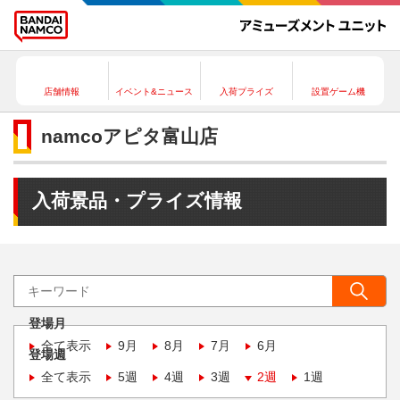
店舗情報
イベント&ニュース
入荷プライズ
設置ゲーム機
namcoアピタ富山店
入荷景品・プライズ情報
登場月
全て表示
9月
8月
7月
6月
登場週
全て表示
5週
4週
3週
2週
1週