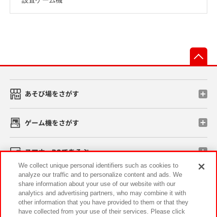
先
あそび場をさがす
ゲーム機をさがす
スマホ・PCであそぶ
We collect unique personal identifiers such as cookies to
analyze our traffic and to personalize content and ads. We
イベント・キャンペーン
share information about your use of our website with our
analytics and advertising partners, who may combine it with
other information that you have provided to them or that they
have collected from your use of their services. Please click