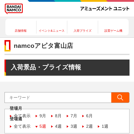
店舗情報
イベント&ニュース
入荷プライズ
設置ゲーム機
namcoアピタ富山店
入荷景品・プライズ情報
登場月
全て表示
9月
8月
7月
6月
登場週
全て表示
5週
4週
3週
2週
1週