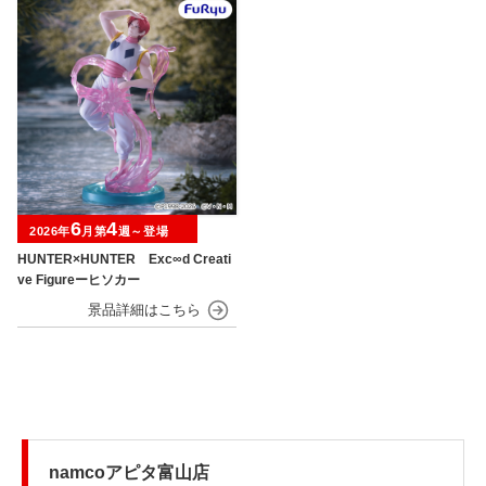
6
4
2026年
月第
週～登場
HUNTER×HUNTER Exc∞d Creati
ve Figureーヒソカー
namcoアピタ富山店