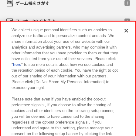
ゲーム機をさがす
スマホ・PCであそぶ
We collect unique personal identifiers such as cookies to
analyze our traffic and to personalize content and ads. We
イベント・キャンペーン
share information about your use of our website with our
analytics and advertising partners, who may combine it with
other information that you have provided to them or that they
have collected from your use of their services. Please click
"
here
" to see more details about how we use cookies and
関連会社
サステナビリティ
サイトポリシー
the retention period of each cookie. You have the right to opt
out of our sharing of your information with our partners.
プライバシーポリシー
ウェブアクセシビリティ方針と検証結果
Please click [Do Not Share My Personal Information] to
exercise your right.
お取引先さまとともに
食品のご提供について
カスタマーハラスメント対応方針
よくあるご質問・お問い合わせ
Please note that even if you have enabled the opt-out
preference signals , if you choose to allow the sharing of
cookies and other identifiers on the following setup banner,
you will be deemed to have consented to the sharing
regardless of the opt-out preference signals . If you
understand and agree to this setting, please manage your
consent on the following setup banner by clicking the link