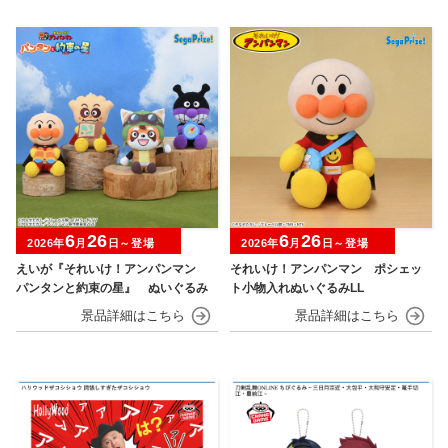
6
26
6
26
2026年
月
日～登場
2026年
月
日～登場
えいが『それいけ！アンパンマン
それいけ！アンパンマン ポシェッ
パンタンと約束の星』 ぬいぐるみ
ト小物入れぬいぐるみLL