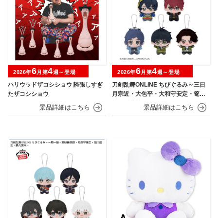
6
4
6
4
2026年
月第
週～登場
2026年
月第
週～登場
ハリウッドザコシショウ 誇張しすぎ
刀剣乱舞ONLINE ちびぐるみ～三日
たザコシショウ
月宗近・大包平・大和守安定・篭手
切江・豊前江～