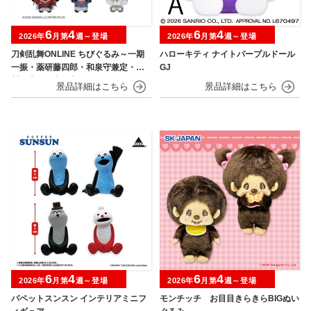
6
4
6
4
2026年
月第
週～登場
2026年
月第
週～登場
刀剣乱舞ONLINE ちびぐるみ～一期
ハローキティ ナイトパープルドール
一振・薬研藤四郎・和泉守兼定・堀
GJ
川国広・鶴丸国永～
6
4
6
4
2026年
月第
週～登場
2026年
月第
週～登場
パペットスンスン インテリアミニフ
モンチッチ お目目きらきらBIGぬい