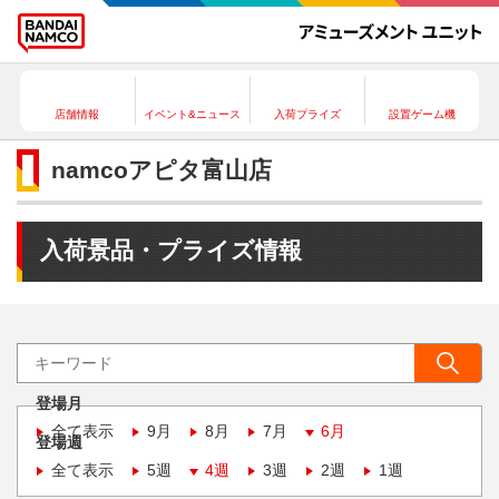
店舗情報
イベント&ニュース
入荷プライズ
設置ゲーム機
namcoアピタ富山店
入荷景品・プライズ情報
登場月
全て表示
9月
8月
7月
6月
登場週
全て表示
5週
4週
3週
2週
1週