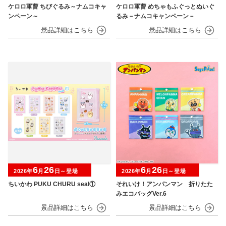
ケロロ軍曹 ちびぐるみ～ナムコキャ
ケロロ軍曹 めちゃもふぐっとぬいぐ
ンペーン～
るみ－ナムコキャンペーン－
6
26
6
26
2026年
月
日～登場
2026年
月
日～登場
ちいかわ PUKU CHURU seal①
それいけ！アンパンマン 折りたた
みエコバッグVer.6