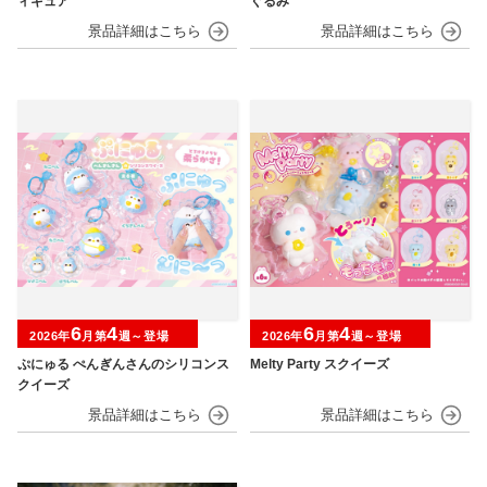
ィギュア
ぐるみ
6
4
6
4
2026年
月第
週～登場
2026年
月第
週～登場
ぷにゅる ぺんぎんさんのシリコンス
Melty Party スクイーズ
クイーズ