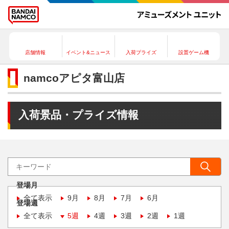
店舗情報
イベント&ニュース
入荷プライズ
設置ゲーム機
namcoアピタ富山店
入荷景品・プライズ情報
登場月
全て表示
9月
8月
7月
6月
登場週
全て表示
5週
4週
3週
2週
1週