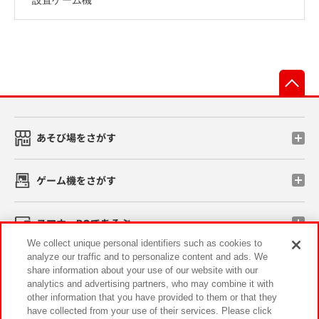
先
あそび場をさがす
ゲーム機をさがす
スマホ・PCであそぶ
We collect unique personal identifiers such as cookies to
analyze our traffic and to personalize content and ads. We
イベント・キャンペーン
share information about your use of our website with our
analytics and advertising partners, who may combine it with
other information that you have provided to them or that they
have collected from your use of their services. Please click