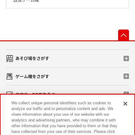
先
あそび場をさがす
ゲーム機をさがす
スマホ・PCであそぶ
We collect unique personal identifiers such as cookies to
analyze our traffic and to personalize content and ads. We
イベント・キャンペーン
share information about your use of our website with our
analytics and advertising partners, who may combine it with
other information that you have provided to them or that they
have collected from your use of their services. Please click