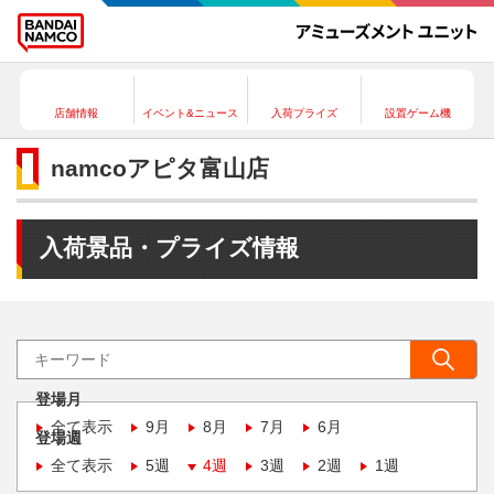
店舗情報
イベント&ニュース
入荷プライズ
設置ゲーム機
namcoアピタ富山店
入荷景品・プライズ情報
登場月
全て表示
9月
8月
7月
6月
登場週
全て表示
5週
4週
3週
2週
1週