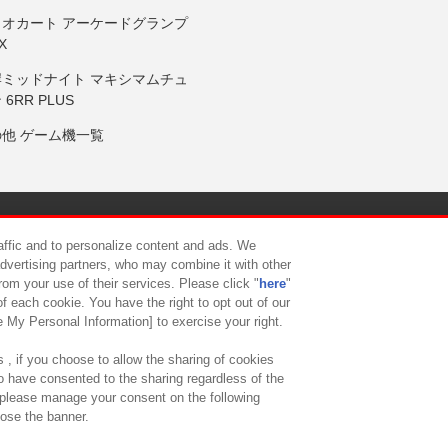
リオカート アーケードグランプ
X
岸ミッドナイト マキシマムチュ
 6RR PLUS
の他 ゲーム機一覧
サイトポリシー
プライバシーポリシー
ウェブアクセシビリティ方
raffic and to personalize content and ads. We
advertising partners, who may combine it with other
rom your use of their services. Please click "
here
"
供について
カスタマーハラスメント対応方針
よくあるご質問・
f each cookie. You have the right to opt out of our
e My Personal Information] to exercise your right.
 , if you choose to allow the sharing of cookies
to have consented to the sharing regardless of the
, please manage your consent on the following
lose the banner.
ndai Namco Amusement Lab Inc.
©Bandai Namco Experience Inc.
©HANAY