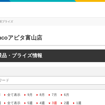
荷プライズ
mcoアピタ富山店
景品・プライズ情報
月
全て表示
9月
8月
7月
6月
週
全て表示
5週
4週
3週
2週
1週