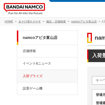
HOME
あそび場をさがす
施設・店舗検索
namcoアピタ富山店
入
na
namcoアピタ富山店
店舗情報
入荷
イベント&ニュース
入荷プライズ
設置ゲーム機
登場
登場