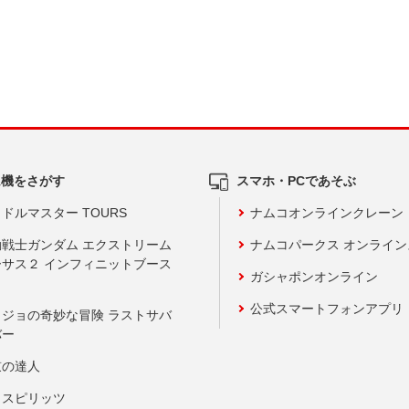
ム機をさがす
スマホ・PCであそぶ
ドルマスター TOURS
ナムコオンラインクレーン
動戦士ガンダム エクストリーム
ナムコパークス オンライ
ーサス２ インフィニットブース
ガシャポンオンライン
公式スマートフォンアプリ
ョジョの奇妙な冒険 ラストサバ
バー
鼓の達人
りスピリッツ