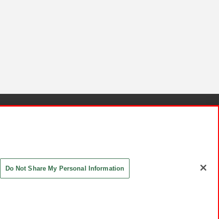
針と検証結果
お取引先さまとともに
お問い合わせ
Do Not Share My Personal Information
ASHIKI Co., Ltd. All Rights Reserved.