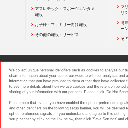
マ
アスレチック・スポーツエンタメ
リD
施設
湾
お子様・ファミリー向け施設
ーン
その他の施設・サービス
そ
関連会社
サステナビリティ
We collect unique personal identifiers such as cookies to analyze our t
share information about your use of our website with our analytics and 
information that you have provided to them or that they have collected f
食品のご提
to see more details about how we use cookies and the retention period o
sharing of your information with our partners. Please click [Do Not Shar
Please note that even if you have enabled the opt-out preference signals
and other identifiers on the following setup banner, you will be deemed 
opt-out preference signals . If you understand and agree to this setting
setup banner by clicking the link below, then click 'Save Settings' and c
©Bandai Namco Amusement Inc.
©Ba