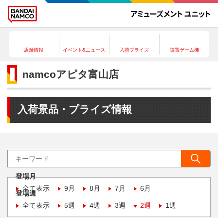
店舗情報
イベント&ニュース
入荷プライズ
設置ゲーム機
namcoアピタ富山店
入荷景品・プライズ情報
登場月
全て表示
9月
8月
7月
6月
登場週
全て表示
5週
4週
3週
2週
1週