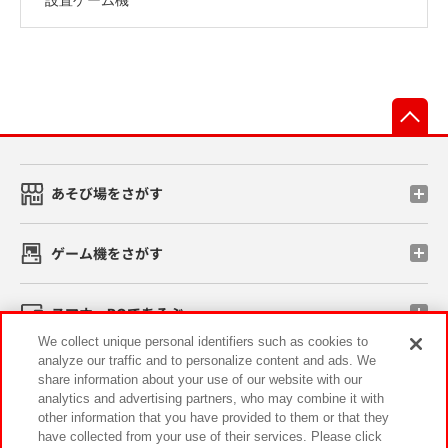
先
あそび場をさがす
ゲーム機をさがす
スマホ・PCであそぶ
We collect unique personal identifiers such as cookies to
analyze our traffic and to personalize content and ads. We
イベント・キャンペーン
share information about your use of our website with our
analytics and advertising partners, who may combine it with
other information that you have provided to them or that they
have collected from your use of their services. Please click