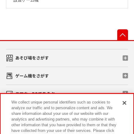
先
あそび場をさがす
ゲーム機をさがす
スマホ・PCであそぶ
We collect unique personal identifiers such as cookies to
analyze our traffic and to personalize content and ads. We
イベント・キャンペーン
share information about your use of our website with our
analytics and advertising partners, who may combine it with
other information that you have provided to them or that they
have collected from your use of their services. Please click