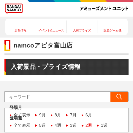
店舗情報
イベント&ニュース
入荷プライズ
設置ゲーム機
namcoアピタ富山店
入荷景品・プライズ情報
登場月
全て表示
9月
8月
7月
6月
登場週
全て表示
5週
4週
3週
2週
1週