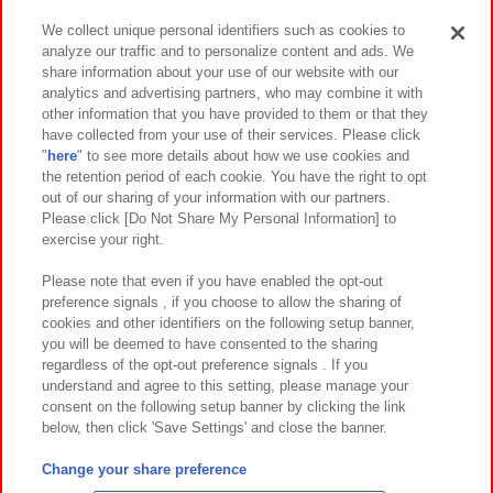
We collect unique personal identifiers such as cookies to
analyze our traffic and to personalize content and ads. We
イベント・キャンペーン
share information about your use of our website with our
analytics and advertising partners, who may combine it with
other information that you have provided to them or that they
have collected from your use of their services. Please click
"
here
" to see more details about how we use cookies and
関連会社
サステナビリティ
サイトポリシー
the retention period of each cookie. You have the right to opt
out of our sharing of your information with our partners.
プライバシーポリシー
ウェブアクセシビリティ方針と検証結果
Please click [Do Not Share My Personal Information] to
exercise your right.
お取引先さまとともに
食品のご提供について
カスタマーハラスメント対応方針
よくあるご質問・お問い合わせ
Please note that even if you have enabled the opt-out
preference signals , if you choose to allow the sharing of
cookies and other identifiers on the following setup banner,
you will be deemed to have consented to the sharing
regardless of the opt-out preference signals . If you
understand and agree to this setting, please manage your
consent on the following setup banner by clicking the link
below, then click 'Save Settings' and close the banner.
©Bandai Namco Amusement Inc.
©Bandai Namco Amusement Lab Inc.
Change your share preference
©Bandai Namco Experience Inc.