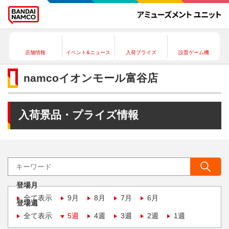
店舗情報
イベント&ニュース
入荷プライズ
設置ゲーム機
namcoイオンモール富谷店
入荷景品・プライズ情報
登場月
全て表示
9月
8月
7月
6月
登場週
全て表示
5週
4週
3週
2週
1週