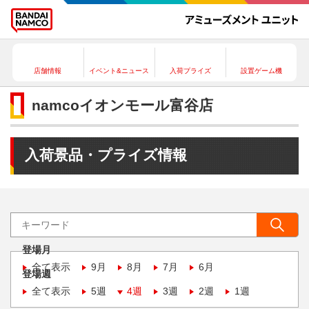
店舗情報
イベント&ニュース
入荷プライズ
設置ゲーム機
namcoイオンモール富谷店
入荷景品・プライズ情報
登場月
全て表示
9月
8月
7月
6月
登場週
全て表示
5週
4週
3週
2週
1週