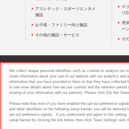
マ
アスレチック・スポーツエンタメ
リD
施設
湾
お子様・ファミリー向け施設
ーン
その他の施設・サービス
そ
関連会社
サステナビリティ
We collect unique personal identifiers such as cookies to analyze our t
share information about your use of our website with our analytics and 
information that you have provided to them or that they have collected f
食品のご提
to see more details about how we use cookies and the retention period o
sharing of your information with our partners. Please click [Do Not Shar
Please note that even if you have enabled the opt-out preference signals
and other identifiers on the following setup banner, you will be deemed 
opt-out preference signals . If you understand and agree to this setting
setup banner by clicking the link below, then click 'Save Settings' and c
©Bandai Namco Amusement Inc.
©Ba