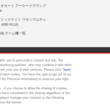
リオカート アーケードグランプ
X
岸ミッドナイト マキシマムチュ
 6RR PLUS
の他 ゲーム機一覧
サイトポリシー
プライバシーポリシー
ウェブアクセシビリティ方
raffic and to personalize content and ads. We
advertising partners, who may combine it with other
rom your use of their services. Please click "
here
"
供について
カスタマーハラスメント対応方針
よくあるご質問・
f each cookie. You have the right to opt out of our
e My Personal Information] to exercise your right.
 , if you choose to allow the sharing of cookies
to have consented to the sharing regardless of the
, please manage your consent on the following
lose the banner.
ndai Namco Amusement Lab Inc.
©Bandai Namco Experience Inc.
©HANAY