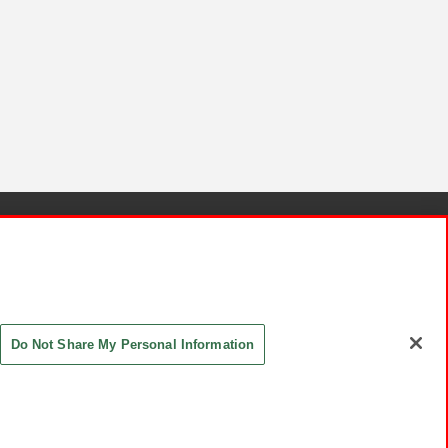
針と検証結果
お取引先さまとともに
お問い合わせ
Do Not Share My Personal Information
ASHIKI Co., Ltd. All Rights Reserved.