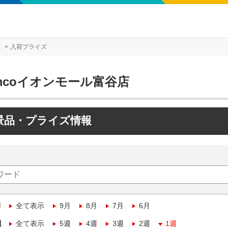
店
入荷プライズ
mcoイオンモール富谷店
景品・プライズ情報
月
全て表示
9月
8月
7月
6月
週
全て表示
5週
4週
3週
2週
1週