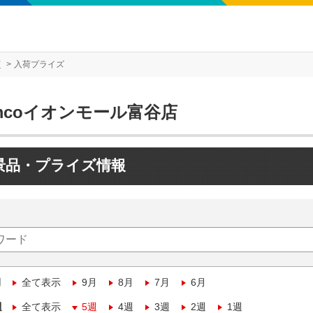
店
入荷プライズ
mcoイオンモール富谷店
景品・プライズ情報
月
全て表示
9月
8月
7月
6月
週
全て表示
5週
4週
3週
2週
1週