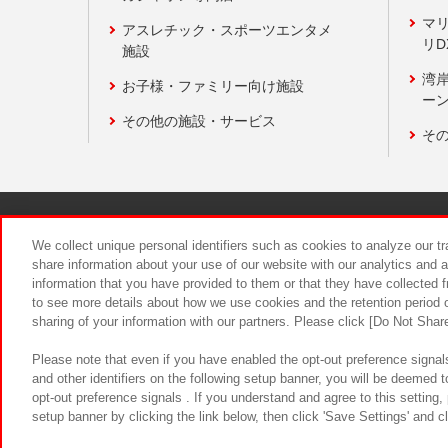
マ
アスレチック・スポーツエンタメ
リD
施設
湾
お子様・ファミリー向け施設
ーン
その他の施設・サービス
そ
関連会社
サステナビリティ
We collect unique personal identifiers such as cookies to analyze our t
share information about your use of our website with our analytics and 
information that you have provided to them or that they have collected f
食品のご提
to see more details about how we use cookies and the retention period o
sharing of your information with our partners. Please click [Do Not Shar
Please note that even if you have enabled the opt-out preference signals
and other identifiers on the following setup banner, you will be deemed 
opt-out preference signals . If you understand and agree to this setting
setup banner by clicking the link below, then click 'Save Settings' and c
©Bandai Namco Amusement Inc.
©Ba