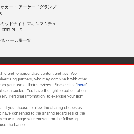
リオカート アーケードグランプ
X
岸ミッドナイト マキシマムチュ
 6RR PLUS
の他 ゲーム機一覧
サイトポリシー
プライバシーポリシー
ウェブアクセシビリティ方
raffic and to personalize content and ads. We
advertising partners, who may combine it with other
rom your use of their services. Please click "
here
"
供について
カスタマーハラスメント対応方針
よくあるご質問・
f each cookie. You have the right to opt out of our
e My Personal Information] to exercise your right.
 , if you choose to allow the sharing of cookies
to have consented to the sharing regardless of the
, please manage your consent on the following
lose the banner.
ndai Namco Amusement Lab Inc.
©Bandai Namco Experience Inc.
©HANAY