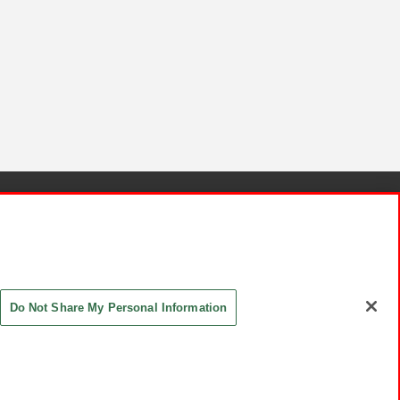
針と検証結果
お取引先さまとともに
お問い合わせ
Do Not Share My Personal Information
ASHIKI Co., Ltd. All Rights Reserved.