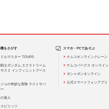
ム機をさがす
スマホ・PCであそぶ
ドルマスター TOURS
ナムコオンラインクレーン
動戦士ガンダム エクストリーム
ナムコパークス オンライ
ーサス２ インフィニットブース
ガシャポンオンライン
公式スマートフォンアプリ
ョジョの奇妙な冒険 ラストサバ
バー
鼓の達人
りスピリッツ