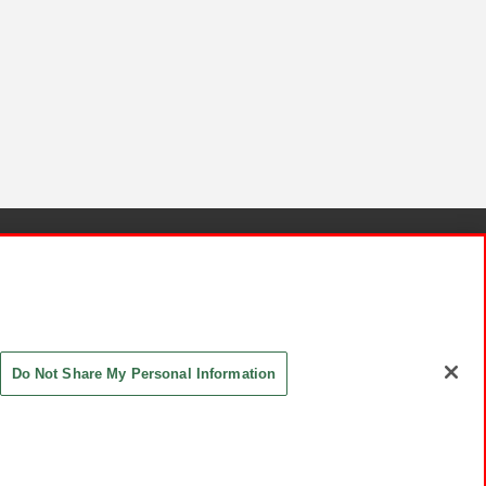
針と検証結果
お取引先さまとともに
お問い合わせ
Do Not Share My Personal Information
ASHIKI Co., Ltd. All Rights Reserved.