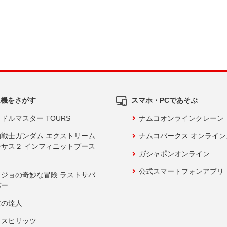
ム機をさがす
スマホ・PCであそぶ
ドルマスター TOURS
ナムコオンラインクレーン
動戦士ガンダム エクストリーム
ナムコパークス オンライ
ーサス２ インフィニットブース
ガシャポンオンライン
公式スマートフォンアプリ
ョジョの奇妙な冒険 ラストサバ
バー
鼓の達人
りスピリッツ