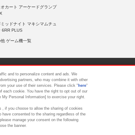
リオカート アーケードグランプ
X
岸ミッドナイト マキシマムチュ
 6RR PLUS
の他 ゲーム機一覧
サイトポリシー
プライバシーポリシー
ウェブアクセシビリティ方
raffic and to personalize content and ads. We
advertising partners, who may combine it with other
rom your use of their services. Please click "
here
"
供について
カスタマーハラスメント対応方針
よくあるご質問・
f each cookie. You have the right to opt out of our
e My Personal Information] to exercise your right.
 , if you choose to allow the sharing of cookies
to have consented to the sharing regardless of the
, please manage your consent on the following
lose the banner.
ndai Namco Amusement Lab Inc.
©Bandai Namco Experience Inc.
©HANAY