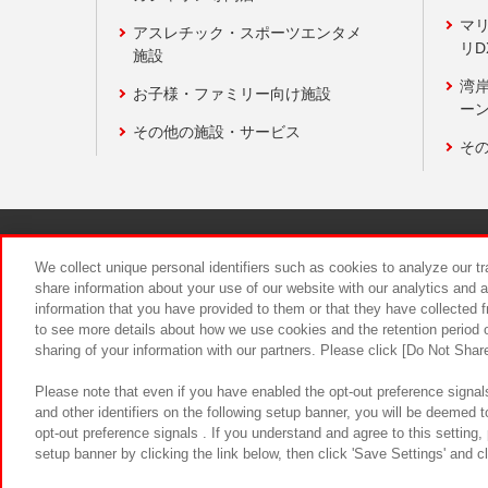
マ
アスレチック・スポーツエンタメ
リD
施設
湾
お子様・ファミリー向け施設
ーン
その他の施設・サービス
そ
関連会社
サステナビリティ
We collect unique personal identifiers such as cookies to analyze our t
share information about your use of our website with our analytics and 
information that you have provided to them or that they have collected f
食品のご提
to see more details about how we use cookies and the retention period o
sharing of your information with our partners. Please click [Do Not Shar
Please note that even if you have enabled the opt-out preference signals
and other identifiers on the following setup banner, you will be deemed 
opt-out preference signals . If you understand and agree to this setting
setup banner by clicking the link below, then click 'Save Settings' and c
©Bandai Namco Amusement Inc.
©Ba