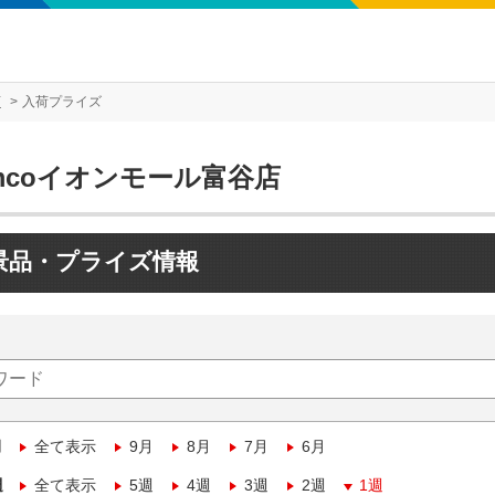
店
入荷プライズ
mcoイオンモール富谷店
景品・プライズ情報
月
全て表示
9月
8月
7月
6月
週
全て表示
5週
4週
3週
2週
1週