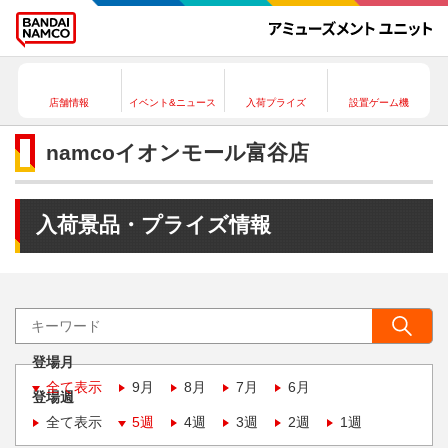
店舗情報
イベント&ニュース
入荷プライズ
設置ゲーム機
namcoイオンモール富谷店
入荷景品・プライズ情報
登場月
全て表示
9月
8月
7月
6月
登場週
全て表示
5週
4週
3週
2週
1週