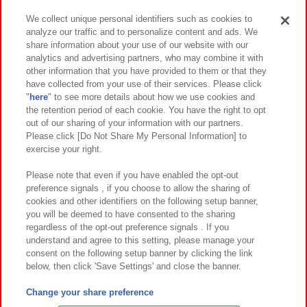
We collect unique personal identifiers such as cookies to
analyze our traffic and to personalize content and ads. We
イベント・キャンペーン
share information about your use of our website with our
analytics and advertising partners, who may combine it with
other information that you have provided to them or that they
have collected from your use of their services. Please click
"
here
" to see more details about how we use cookies and
関連会社
サステナビリティ
サイトポリシー
the retention period of each cookie. You have the right to opt
out of our sharing of your information with our partners.
プライバシーポリシー
ウェブアクセシビリティ方針と検証結果
Please click [Do Not Share My Personal Information] to
exercise your right.
お取引先さまとともに
食品のご提供について
カスタマーハラスメント対応方針
よくあるご質問・お問い合わせ
Please note that even if you have enabled the opt-out
preference signals , if you choose to allow the sharing of
cookies and other identifiers on the following setup banner,
you will be deemed to have consented to the sharing
regardless of the opt-out preference signals . If you
understand and agree to this setting, please manage your
consent on the following setup banner by clicking the link
below, then click 'Save Settings' and close the banner.
©Bandai Namco Amusement Inc.
©Bandai Namco Amusement Lab Inc.
Change your share preference
©Bandai Namco Experience Inc.