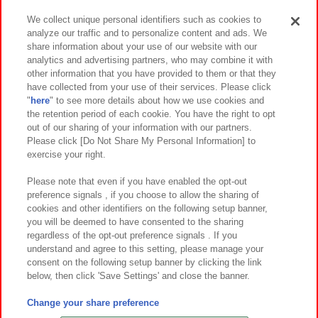
We collect unique personal identifiers such as cookies to
analyze our traffic and to personalize content and ads. We
イベント・キャンペーン
share information about your use of our website with our
analytics and advertising partners, who may combine it with
other information that you have provided to them or that they
have collected from your use of their services. Please click
"
here
" to see more details about how we use cookies and
関連会社
サステナビリティ
サイトポリシー
the retention period of each cookie. You have the right to opt
out of our sharing of your information with our partners.
プライバシーポリシー
ウェブアクセシビリティ方針と検証結果
Please click [Do Not Share My Personal Information] to
exercise your right.
お取引先さまとともに
食品のご提供について
カスタマーハラスメント対応方針
よくあるご質問・お問い合わせ
Please note that even if you have enabled the opt-out
preference signals , if you choose to allow the sharing of
cookies and other identifiers on the following setup banner,
you will be deemed to have consented to the sharing
regardless of the opt-out preference signals . If you
understand and agree to this setting, please manage your
consent on the following setup banner by clicking the link
below, then click 'Save Settings' and close the banner.
©Bandai Namco Amusement Inc.
©Bandai Namco Amusement Lab Inc.
Change your share preference
©Bandai Namco Experience Inc.