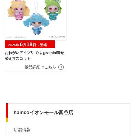
6
18
2026年
月
日～登場
おねがいアイプリ でふぉめmini着せ
替えマスコット
namcoイオンモール富谷店
店舗情報