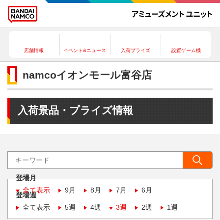
店舗情報
イベント&ニュース
入荷プライズ
設置ゲーム機
namcoイオンモール富谷店
入荷景品・プライズ情報
登場月
全て表示
9月
8月
7月
6月
登場週
全て表示
5週
4週
3週
2週
1週