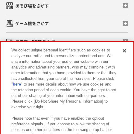
あそび場をさがす
ゲーム機をさがす
スマホ・PCであそぶ
We collect unique personal identifiers such as cookies to
analyze our traffic and to personalize content and ads. We
イベント・キャンペーン
share information about your use of our website with our
analytics and advertising partners, who may combine it with
other information that you have provided to them or that they
have collected from your use of their services. Please click
"
here
" to see more details about how we use cookies and
関連会社
サステナビリティ
サイトポリシー
the retention period of each cookie. You have the right to opt
out of our sharing of your information with our partners.
プライバシーポリシー
ウェブアクセシビリティ方針と検証結果
Please click [Do Not Share My Personal Information] to
exercise your right.
お取引先さまとともに
食品のご提供について
カスタマーハラスメント対応方針
よくあるご質問・お問い合わせ
Please note that even if you have enabled the opt-out
preference signals , if you choose to allow the sharing of
cookies and other identifiers on the following setup banner,