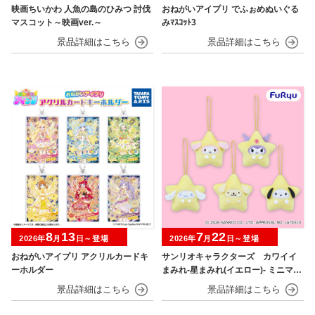
映画ちいかわ 人魚の島のひみつ 討伐
おねがいアイプリ でふぉめぬいぐる
マスコット～映画ver.～
みﾏｽｺｯﾄ3
8
13
7
22
2026年
月
日～登場
2026年
月
日～登場
おねがいアイプリ アクリルカードキ
サンリオキャラクターズ カワイイ
ーホルダー
まみれ-星まみれ(イエロー)- ミニマス
コット