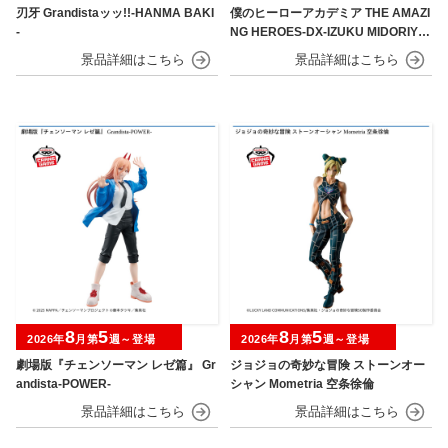
刃牙 Grandistaッッ!!-HANMA BAKI
僕のヒーローアカデミア THE AMAZI
-
NG HEROES-DX-IZUKU MIDORIYA
OVERLAY Ⅱ
8
5
8
5
2026年
月第
週～登場
2026年
月第
週～登場
劇場版『チェンソーマン レゼ篇』 Gr
ジョジョの奇妙な冒険 ストーンオー
andista-POWER-
シャン Mometria 空条徐倫