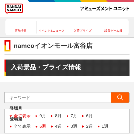
店舗情報
イベント&ニュース
入荷プライズ
設置ゲーム機
namcoイオンモール富谷店
入荷景品・プライズ情報
登場月
全て表示
9月
8月
7月
6月
登場週
全て表示
5週
4週
3週
2週
1週