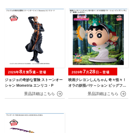
8
5
7
28
2026年
月第
週～登場
2026年
月
日～登場
ジョジョの奇妙な冒険 ストーンオー
映画クレヨンしんちゃん 奇々怪々！
シャン Mometria エンリコ・P
オラの妖怪バケ～ション ビッグフィ
ギュア～野原しんのすけ～