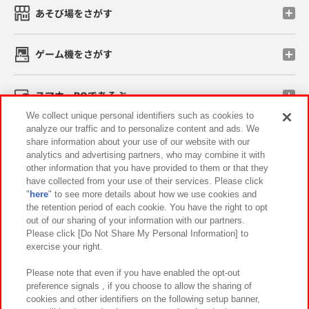
あそび場をさがす
ゲーム機をさがす
スマホ・PCであそぶ
We collect unique personal identifiers such as cookies to
analyze our traffic and to personalize content and ads. We
イベント・キャンペーン
share information about your use of our website with our
analytics and advertising partners, who may combine it with
other information that you have provided to them or that they
have collected from your use of their services. Please click
"
here
" to see more details about how we use cookies and
関連会社
サステナビリティ
サイトポリシー
the retention period of each cookie. You have the right to opt
out of our sharing of your information with our partners.
プライバシーポリシー
ウェブアクセシビリティ方針と検証結果
Please click [Do Not Share My Personal Information] to
exercise your right.
お取引先さまとともに
食品のご提供について
カスタマーハラスメント対応方針
よくあるご質問・お問い合わせ
Please note that even if you have enabled the opt-out
preference signals , if you choose to allow the sharing of
cookies and other identifiers on the following setup banner,