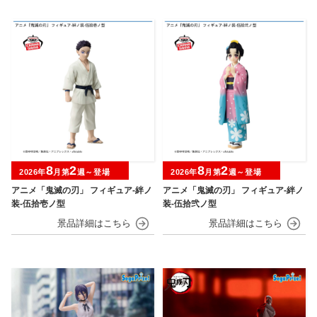
8
2
8
2
2026年
月第
週～登場
2026年
月第
週～登場
アニメ「鬼滅の刃」 フィギュア-絆ノ
アニメ「鬼滅の刃」 フィギュア-絆ノ
装-伍拾壱ノ型
装-伍拾弐ノ型