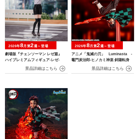
8
2
8
2
2026年
月第
週～登場
2026年
月第
週～登場
劇場版『チェンソーマン レゼ篇』
アニメ「鬼滅の刃」 Luminasta ‐
ハイプレミアムフィギュア‐レゼ‐
竈門炭治郎‐ヒノカミ神楽 斜陽転身