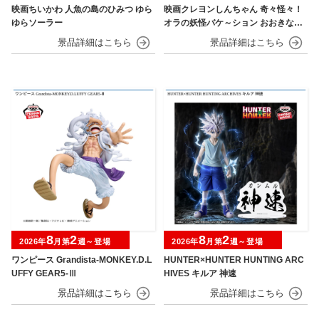
映画ちいかわ 人魚の島のひみつ ゆら
映画クレヨンしんちゃん 奇々怪々！
ゆらソーラー
オラの妖怪バケ～ション おおきなSO
FVIMATES～野原しんのすけ～
8
2
8
2
2026年
月第
週～登場
2026年
月第
週～登場
ワンピース Grandista-MONKEY.D.L
HUNTER×HUNTER HUNTING ARC
UFFY GEAR5-Ⅲ
HIVES キルア 神速