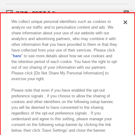
スマホ・PCであそぶ
We collect unique personal identifiers such as cookies to
analyze our traffic and to personalize content and ads. We
イベント・キャンペーン
share information about your use of our website with our
analytics and advertising partners, who may combine it with
other information that you have provided to them or that they
have collected from your use of their services. Please click
"
here
" to see more details about how we use cookies and
関連会社
サステナビリティ
サイトポリシー
the retention period of each cookie. You have the right to opt
out of our sharing of your information with our partners.
プライバシーポリシー
ウェブアクセシビリティ方針と検証結果
Please click [Do Not Share My Personal Information] to
exercise your right.
お取引先さまとともに
食品のご提供について
カスタマーハラスメント対応方針
よくあるご質問・お問い合わせ
Please note that even if you have enabled the opt-out
preference signals , if you choose to allow the sharing of
cookies and other identifiers on the following setup banner,
you will be deemed to have consented to the sharing
regardless of the opt-out preference signals . If you
understand and agree to this setting, please manage your
consent on the following setup banner by clicking the link
below, then click 'Save Settings' and close the banner.
©Bandai Namco Amusement Inc.