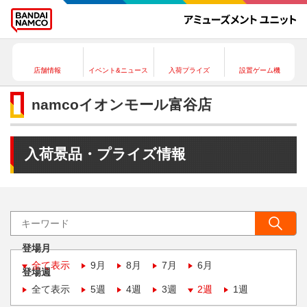
店舗情報
イベント&ニュース
入荷プライズ
設置ゲーム機
namcoイオンモール富谷店
入荷景品・プライズ情報
登場月
全て表示
9月
8月
7月
6月
登場週
全て表示
5週
4週
3週
2週
1週