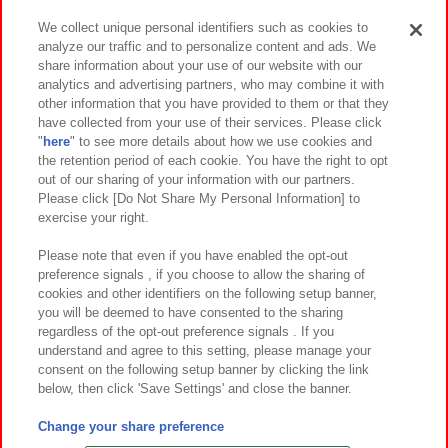
We collect unique personal identifiers such as cookies to
analyze our traffic and to personalize content and ads. We
イベント・キャンペーン
share information about your use of our website with our
analytics and advertising partners, who may combine it with
other information that you have provided to them or that they
have collected from your use of their services. Please click
"
here
" to see more details about how we use cookies and
関連会社
サステナビリティ
サイトポリシー
the retention period of each cookie. You have the right to opt
out of our sharing of your information with our partners.
プライバシーポリシー
ウェブアクセシビリティ方針と検証結果
Please click [Do Not Share My Personal Information] to
exercise your right.
お取引先さまとともに
食品のご提供について
カスタマーハラスメント対応方針
よくあるご質問・お問い合わせ
Please note that even if you have enabled the opt-out
preference signals , if you choose to allow the sharing of
cookies and other identifiers on the following setup banner,
you will be deemed to have consented to the sharing
regardless of the opt-out preference signals . If you
understand and agree to this setting, please manage your
consent on the following setup banner by clicking the link
below, then click 'Save Settings' and close the banner.
©Bandai Namco Amusement Inc.
©Bandai Namco Amusement Lab Inc.
Change your share preference
©Bandai Namco Experience Inc.