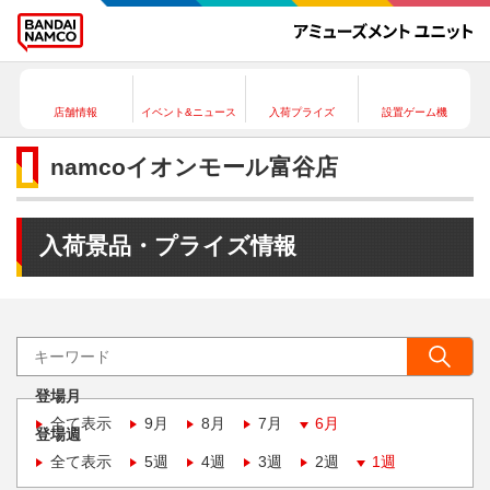
店舗情報
イベント&ニュース
入荷プライズ
設置ゲーム機
namcoイオンモール富谷店
入荷景品・プライズ情報
登場月
全て表示
9月
8月
7月
6月
登場週
全て表示
5週
4週
3週
2週
1週