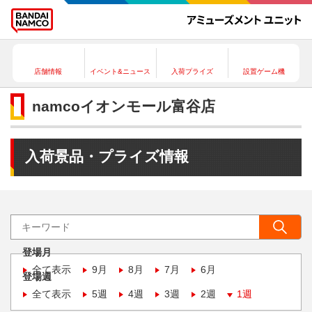
店舗情報
イベント&ニュース
入荷プライズ
設置ゲーム機
namcoイオンモール富谷店
入荷景品・プライズ情報
登場月
全て表示
9月
8月
7月
6月
登場週
全て表示
5週
4週
3週
2週
1週