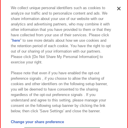
We collect unique personal identifiers such as cookies to
analyze our traffic and to personalize content and ads. We
イベント・キャンペーン
share information about your use of our website with our
analytics and advertising partners, who may combine it with
other information that you have provided to them or that they
have collected from your use of their services. Please click
"
here
" to see more details about how we use cookies and
関連会社
サステナビリティ
サイトポリシー
the retention period of each cookie. You have the right to opt
out of our sharing of your information with our partners.
プライバシーポリシー
ウェブアクセシビリティ方針と検証結果
Please click [Do Not Share My Personal Information] to
exercise your right.
お取引先さまとともに
食品のご提供について
カスタマーハラスメント対応方針
よくあるご質問・お問い合わせ
Please note that even if you have enabled the opt-out
preference signals , if you choose to allow the sharing of
cookies and other identifiers on the following setup banner,
you will be deemed to have consented to the sharing
regardless of the opt-out preference signals . If you
understand and agree to this setting, please manage your
consent on the following setup banner by clicking the link
below, then click 'Save Settings' and close the banner.
©Bandai Namco Amusement Inc.
©Bandai Namco Amusement Lab Inc.
Change your share preference
©Bandai Namco Experience Inc.