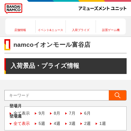
店舗情報
イベント&ニュース
入荷プライズ
設置ゲーム機
namcoイオンモール富谷店
入荷景品・プライズ情報
登場月
全て表示
9月
8月
7月
6月
登場週
全て表示
5週
4週
3週
2週
1週