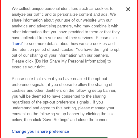
We collect unique personal identifiers such as cookies to
analyze our traffic and to personalize content and ads. We
イベント・キャンペーン
share information about your use of our website with our
analytics and advertising partners, who may combine it with
other information that you have provided to them or that they
have collected from your use of their services. Please click
"
here
" to see more details about how we use cookies and
関連会社
サステナビリティ
サイトポリシー
the retention period of each cookie. You have the right to opt
out of our sharing of your information with our partners.
プライバシーポリシー
ウェブアクセシビリティ方針と検証結果
Please click [Do Not Share My Personal Information] to
exercise your right.
お取引先さまとともに
食品のご提供について
カスタマーハラスメント対応方針
よくあるご質問・お問い合わせ
Please note that even if you have enabled the opt-out
preference signals , if you choose to allow the sharing of
cookies and other identifiers on the following setup banner,
you will be deemed to have consented to the sharing
regardless of the opt-out preference signals . If you
understand and agree to this setting, please manage your
consent on the following setup banner by clicking the link
below, then click 'Save Settings' and close the banner.
©Bandai Namco Amusement Inc.
©Bandai Namco Amusement Lab Inc.
Change your share preference
©Bandai Namco Experience Inc.