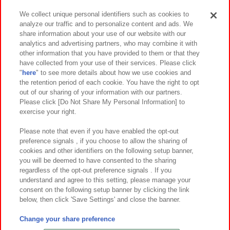
We collect unique personal identifiers such as cookies to
analyze our traffic and to personalize content and ads. We
イベント・キャンペーン
share information about your use of our website with our
analytics and advertising partners, who may combine it with
other information that you have provided to them or that they
have collected from your use of their services. Please click
"
here
" to see more details about how we use cookies and
関連会社
サステナビリティ
サイトポリシー
the retention period of each cookie. You have the right to opt
out of our sharing of your information with our partners.
プライバシーポリシー
ウェブアクセシビリティ方針と検証結果
Please click [Do Not Share My Personal Information] to
exercise your right.
お取引先さまとともに
食品のご提供について
カスタマーハラスメント対応方針
よくあるご質問・お問い合わせ
Please note that even if you have enabled the opt-out
preference signals , if you choose to allow the sharing of
cookies and other identifiers on the following setup banner,
you will be deemed to have consented to the sharing
regardless of the opt-out preference signals . If you
understand and agree to this setting, please manage your
consent on the following setup banner by clicking the link
below, then click 'Save Settings' and close the banner.
©Bandai Namco Amusement Inc.
©Bandai Namco Amusement Lab Inc.
Change your share preference
©Bandai Namco Experience Inc.