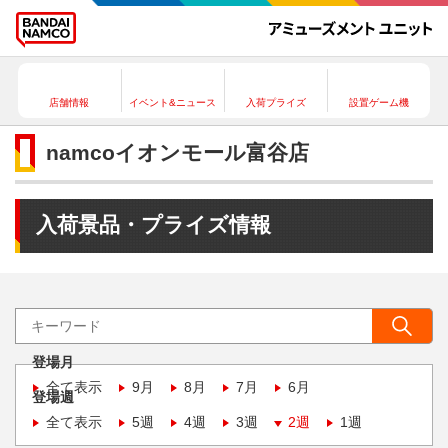
店舗情報
イベント&ニュース
入荷プライズ
設置ゲーム機
namcoイオンモール富谷店
入荷景品・プライズ情報
登場月
全て表示
9月
8月
7月
6月
登場週
全て表示
5週
4週
3週
2週
1週