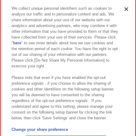
We collect unique personal identifiers such as cookies to
analyze our traffic and to personalize content and ads. We
イベント・キャンペーン
share information about your use of our website with our
analytics and advertising partners, who may combine it with
other information that you have provided to them or that they
have collected from your use of their services. Please click
"
here
" to see more details about how we use cookies and
関連会社
サステナビリティ
サイトポリシー
the retention period of each cookie. You have the right to opt
out of our sharing of your information with our partners.
プライバシーポリシー
ウェブアクセシビリティ方針と検証結果
Please click [Do Not Share My Personal Information] to
exercise your right.
お取引先さまとともに
食品のご提供について
カスタマーハラスメント対応方針
よくあるご質問・お問い合わせ
Please note that even if you have enabled the opt-out
preference signals , if you choose to allow the sharing of
cookies and other identifiers on the following setup banner,
you will be deemed to have consented to the sharing
regardless of the opt-out preference signals . If you
understand and agree to this setting, please manage your
consent on the following setup banner by clicking the link
below, then click 'Save Settings' and close the banner.
©Bandai Namco Amusement Inc.
©Bandai Namco Amusement Lab Inc.
Change your share preference
©Bandai Namco Experience Inc.