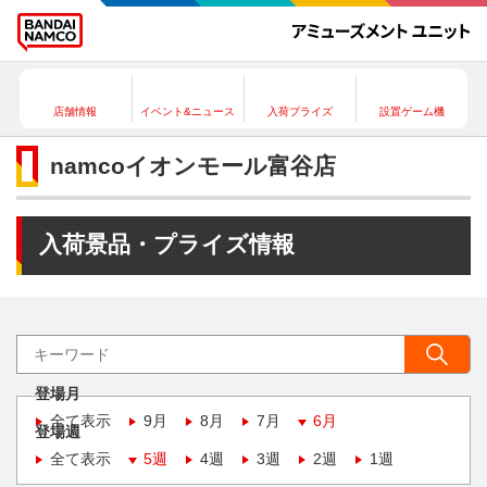
店舗情報
イベント&ニュース
入荷プライズ
設置ゲーム機
namcoイオンモール富谷店
入荷景品・プライズ情報
登場月
全て表示
9月
8月
7月
6月
登場週
全て表示
5週
4週
3週
2週
1週