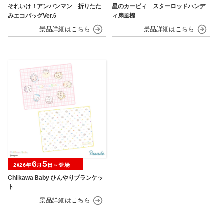
それいけ！アンパンマン 折りたた
星のカービィ スターロッドハンデ
みエコバッグVer.6
ィ扇風機
6
5
2026年
月
日～登場
Chiikawa Baby ひんやりブランケッ
ト