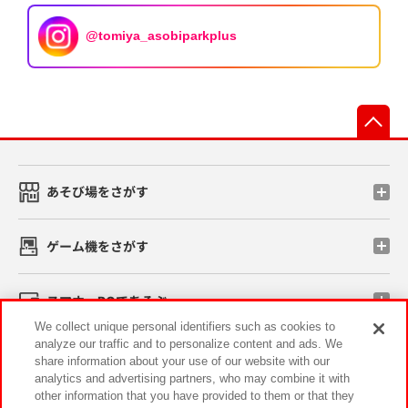
@tomiya_asobiparkplus
先
あそび場をさがす
ゲーム機をさがす
スマホ・PCであそぶ
We collect unique personal identifiers such as cookies to
analyze our traffic and to personalize content and ads. We
イベント・キャンペーン
share information about your use of our website with our
analytics and advertising partners, who may combine it with
other information that you have provided to them or that they