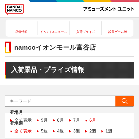
店舗情報
イベント&ニュース
入荷プライズ
設置ゲーム機
namcoイオンモール富谷店
入荷景品・プライズ情報
登場月
全て表示
9月
8月
7月
6月
登場週
全て表示
5週
4週
3週
2週
1週