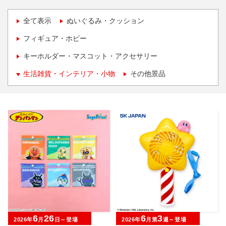
全て表示
ぬいぐるみ・クッション
フィギュア・ホビー
キーホルダー・マスコット・アクセサリー
生活雑貨・インテリア・小物
その他景品
6
26
6
3
2026年
月
日～登場
2026年
月第
週～登場