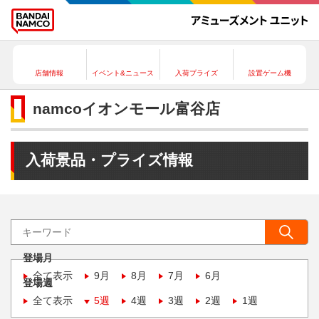
店舗情報
イベント&ニュース
入荷プライズ
設置ゲーム機
namcoイオンモール富谷店
入荷景品・プライズ情報
登場月
全て表示
9月
8月
7月
6月
登場週
全て表示
5週
4週
3週
2週
1週