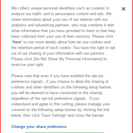
We collect unique personal identifiers such as cookies to
analyze our traffic and to personalize content and ads. We
イベント・キャンペーン
share information about your use of our website with our
analytics and advertising partners, who may combine it with
other information that you have provided to them or that they
have collected from your use of their services. Please click
"
here
" to see more details about how we use cookies and
関連会社
サステナビリティ
サイトポリシー
the retention period of each cookie. You have the right to opt
out of our sharing of your information with our partners.
プライバシーポリシー
ウェブアクセシビリティ方針と検証結果
Please click [Do Not Share My Personal Information] to
exercise your right.
お取引先さまとともに
食品のご提供について
カスタマーハラスメント対応方針
よくあるご質問・お問い合わせ
Please note that even if you have enabled the opt-out
preference signals , if you choose to allow the sharing of
cookies and other identifiers on the following setup banner,
you will be deemed to have consented to the sharing
regardless of the opt-out preference signals . If you
understand and agree to this setting, please manage your
consent on the following setup banner by clicking the link
below, then click 'Save Settings' and close the banner.
©Bandai Namco Amusement Inc.
©Bandai Namco Amusement Lab Inc.
Change your share preference
©Bandai Namco Experience Inc.