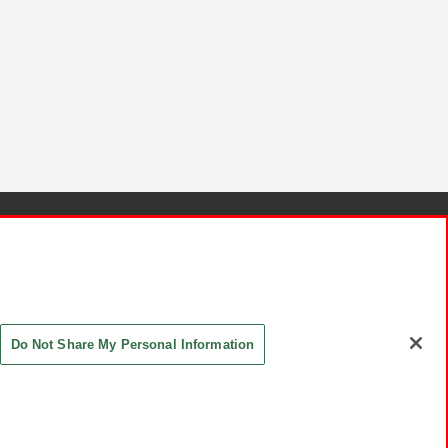
針と検証結果
お取引先さまとともに
お問い合わせ
Do Not Share My Personal Information
ASHIKI Co., Ltd. All Rights Reserved.