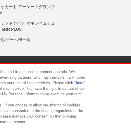
リオカート アーケードグランプ
X
岸ミッドナイト マキシマムチュ
 6RR PLUS
の他 ゲーム機一覧
サイトポリシー
プライバシーポリシー
ウェブアクセシビリティ方
raffic and to personalize content and ads. We
advertising partners, who may combine it with other
rom your use of their services. Please click "
here
"
供について
カスタマーハラスメント対応方針
よくあるご質問・
f each cookie. You have the right to opt out of our
e My Personal Information] to exercise your right.
 , if you choose to allow the sharing of cookies
to have consented to the sharing regardless of the
, please manage your consent on the following
lose the banner.
ndai Namco Amusement Lab Inc.
©Bandai Namco Experience Inc.
©HANAY