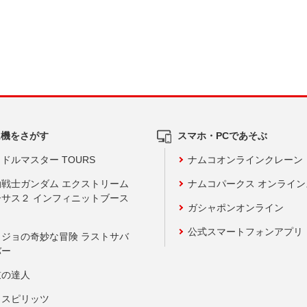
ム機をさがす
スマホ・PCであそぶ
ドルマスター TOURS
ナムコオンラインクレーン
動戦士ガンダム エクストリーム
ナムコパークス オンライ
ーサス２ インフィニットブース
ガシャポンオンライン
公式スマートフォンアプリ
ョジョの奇妙な冒険 ラストサバ
バー
鼓の達人
りスピリッツ