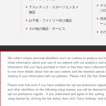
マ
アスレチック・スポーツエンタメ
リD
施設
湾
お子様・ファミリー向け施設
ーン
その他の施設・サービス
そ
関連会社
サステナビリティ
We collect unique personal identifiers such as cookies to analyze our t
share information about your use of our website with our analytics and 
information that you have provided to them or that they have collected f
食品のご提
to see more details about how we use cookies and the retention period o
sharing of your information with our partners. Please click [Do Not Shar
Please note that even if you have enabled the opt-out preference signals
and other identifiers on the following setup banner, you will be deemed 
opt-out preference signals . If you understand and agree to this setting
setup banner by clicking the link below, then click 'Save Settings' and c
©Bandai Namco Amusement Inc.
©Ba