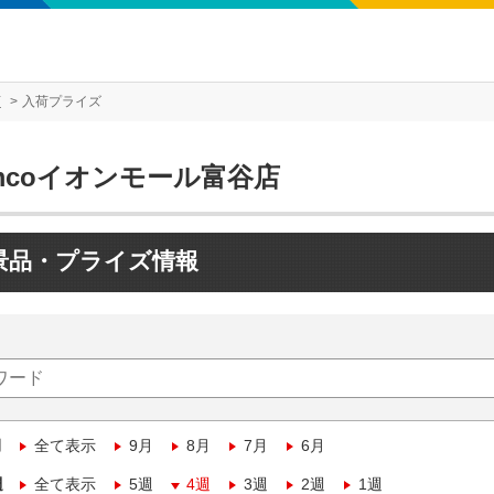
店
入荷プライズ
mcoイオンモール富谷店
景品・プライズ情報
月
全て表示
9月
8月
7月
6月
週
全て表示
5週
4週
3週
2週
1週