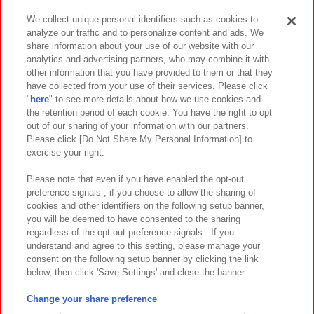
We collect unique personal identifiers such as cookies to
analyze our traffic and to personalize content and ads. We
イベント・キャンペーン
share information about your use of our website with our
analytics and advertising partners, who may combine it with
other information that you have provided to them or that they
have collected from your use of their services. Please click
"
here
" to see more details about how we use cookies and
関連会社
サステナビリティ
サイトポリシー
the retention period of each cookie. You have the right to opt
out of our sharing of your information with our partners.
プライバシーポリシー
ウェブアクセシビリティ方針と検証結果
Please click [Do Not Share My Personal Information] to
exercise your right.
お取引先さまとともに
食品のご提供について
カスタマーハラスメント対応方針
よくあるご質問・お問い合わせ
Please note that even if you have enabled the opt-out
preference signals , if you choose to allow the sharing of
cookies and other identifiers on the following setup banner,
you will be deemed to have consented to the sharing
regardless of the opt-out preference signals . If you
understand and agree to this setting, please manage your
consent on the following setup banner by clicking the link
below, then click 'Save Settings' and close the banner.
©Bandai Namco Amusement Inc.
©Bandai Namco Amusement Lab Inc.
Change your share preference
©Bandai Namco Experience Inc.