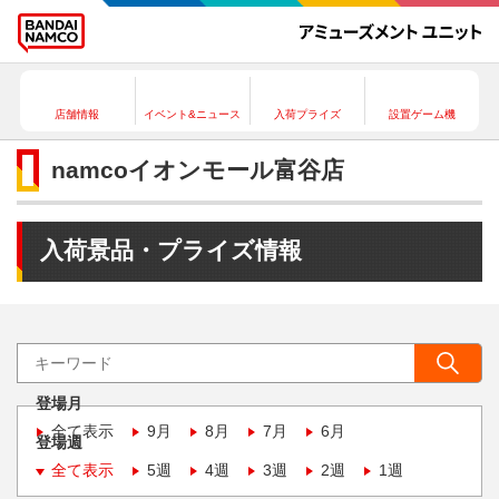
店舗情報
イベント&ニュース
入荷プライズ
設置ゲーム機
namcoイオンモール富谷店
入荷景品・プライズ情報
登場月
全て表示
9月
8月
7月
6月
登場週
全て表示
5週
4週
3週
2週
1週