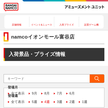
店舗情報
イベント&ニュース
入荷プライズ
設置ゲーム機
namcoイオンモール富谷店
入荷景品・プライズ情報
登場月
全て表示
9月
8月
7月
6月
登場週
全て表示
5週
4週
3週
2週
1週