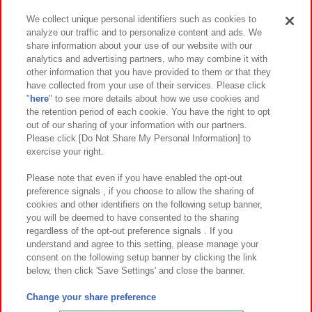
We collect unique personal identifiers such as cookies to
analyze our traffic and to personalize content and ads. We
イベント・キャンペーン
share information about your use of our website with our
analytics and advertising partners, who may combine it with
other information that you have provided to them or that they
have collected from your use of their services. Please click
"
here
" to see more details about how we use cookies and
関連会社
サステナビリティ
サイトポリシー
the retention period of each cookie. You have the right to opt
out of our sharing of your information with our partners.
プライバシーポリシー
ウェブアクセシビリティ方針と検証結果
Please click [Do Not Share My Personal Information] to
exercise your right.
お取引先さまとともに
食品のご提供について
カスタマーハラスメント対応方針
よくあるご質問・お問い合わせ
Please note that even if you have enabled the opt-out
preference signals , if you choose to allow the sharing of
cookies and other identifiers on the following setup banner,
you will be deemed to have consented to the sharing
regardless of the opt-out preference signals . If you
understand and agree to this setting, please manage your
consent on the following setup banner by clicking the link
below, then click 'Save Settings' and close the banner.
©Bandai Namco Amusement Inc.
©Bandai Namco Amusement Lab Inc.
Change your share preference
©Bandai Namco Experience Inc.