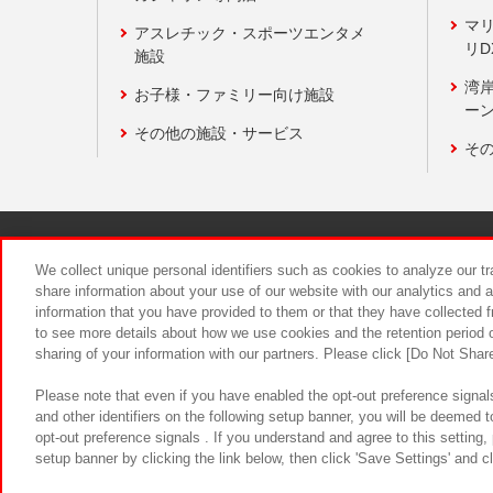
マ
アスレチック・スポーツエンタメ
リD
施設
湾
お子様・ファミリー向け施設
ーン
その他の施設・サービス
そ
関連会社
サステナビリティ
We collect unique personal identifiers such as cookies to analyze our t
share information about your use of our website with our analytics and 
information that you have provided to them or that they have collected f
食品のご提
to see more details about how we use cookies and the retention period o
sharing of your information with our partners. Please click [Do Not Shar
Please note that even if you have enabled the opt-out preference signals
and other identifiers on the following setup banner, you will be deemed 
opt-out preference signals . If you understand and agree to this setting
setup banner by clicking the link below, then click 'Save Settings' and c
©Bandai Namco Amusement Inc.
©Ba