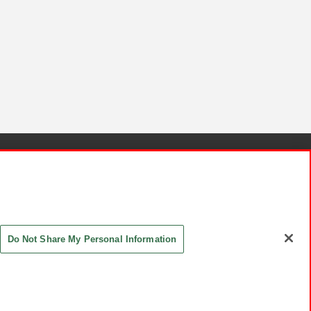
針と検証結果
お取引先さまとともに
お問い合わせ
Do Not Share My Personal Information
ASHIKI Co., Ltd. All Rights Reserved.