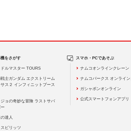
ム機をさがす
スマホ・PCであそぶ
ドルマスター TOURS
ナムコオンラインクレーン
動戦士ガンダム エクストリーム
ナムコパークス オンライ
ーサス２ インフィニットブース
ガシャポンオンライン
公式スマートフォンアプリ
ョジョの奇妙な冒険 ラストサバ
バー
鼓の達人
りスピリッツ