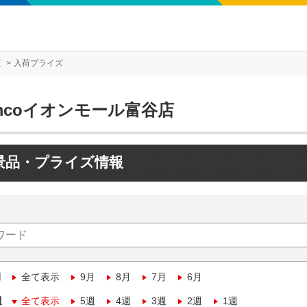
店
入荷プライズ
mcoイオンモール富谷店
景品・プライズ情報
月
全て表示
9月
8月
7月
6月
週
全て表示
5週
4週
3週
2週
1週