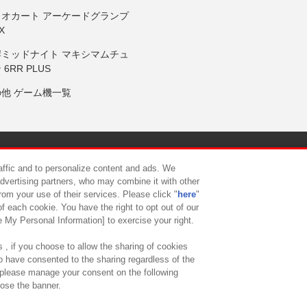
リオカート アーケードグランプ
X
岸ミッドナイト マキシマムチュ
 6RR PLUS
の他 ゲーム機一覧
サイトポリシー
プライバシーポリシー
ウェブアクセシビリティ方
raffic and to personalize content and ads. We
advertising partners, who may combine it with other
rom your use of their services. Please click "
here
"
供について
カスタマーハラスメント対応方針
よくあるご質問・
f each cookie. You have the right to opt out of our
e My Personal Information] to exercise your right.
 , if you choose to allow the sharing of cookies
to have consented to the sharing regardless of the
, please manage your consent on the following
lose the banner.
ndai Namco Amusement Lab Inc.
©Bandai Namco Experience Inc.
©HANAY