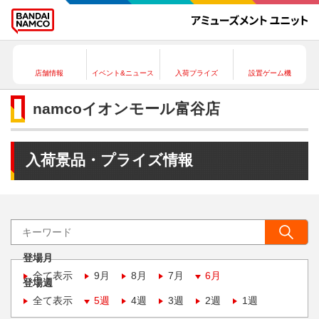
店舗情報
イベント&ニュース
入荷プライズ
設置ゲーム機
namcoイオンモール富谷店
入荷景品・プライズ情報
登場月
全て表示
9月
8月
7月
6月
登場週
全て表示
5週
4週
3週
2週
1週