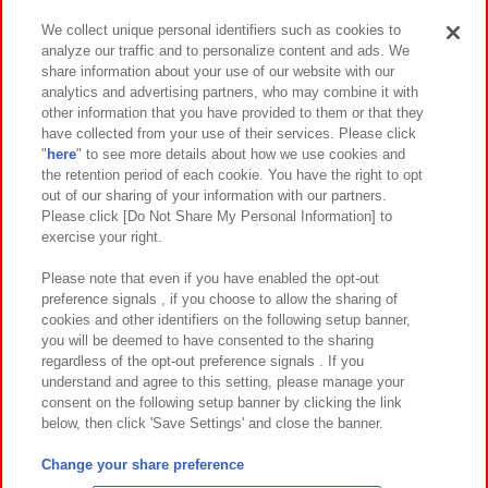
We collect unique personal identifiers such as cookies to
analyze our traffic and to personalize content and ads. We
イベント・キャンペーン
share information about your use of our website with our
analytics and advertising partners, who may combine it with
other information that you have provided to them or that they
have collected from your use of their services. Please click
"
here
" to see more details about how we use cookies and
関連会社
サステナビリティ
サイトポリシー
the retention period of each cookie. You have the right to opt
out of our sharing of your information with our partners.
プライバシーポリシー
ウェブアクセシビリティ方針と検証結果
Please click [Do Not Share My Personal Information] to
exercise your right.
お取引先さまとともに
食品のご提供について
カスタマーハラスメント対応方針
よくあるご質問・お問い合わせ
Please note that even if you have enabled the opt-out
preference signals , if you choose to allow the sharing of
cookies and other identifiers on the following setup banner,
you will be deemed to have consented to the sharing
regardless of the opt-out preference signals . If you
understand and agree to this setting, please manage your
consent on the following setup banner by clicking the link
below, then click 'Save Settings' and close the banner.
©Bandai Namco Amusement Inc.
©Bandai Namco Amusement Lab Inc.
Change your share preference
©Bandai Namco Experience Inc.