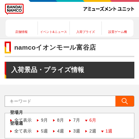
店舗情報
イベント&ニュース
入荷プライズ
設置ゲーム機
namcoイオンモール富谷店
入荷景品・プライズ情報
登場月
全て表示
9月
8月
7月
6月
登場週
全て表示
5週
4週
3週
2週
1週