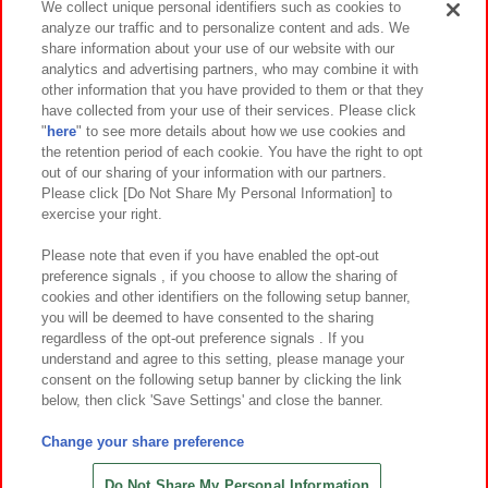
We collect unique personal identifiers such as cookies to
analyze our traffic and to personalize content and ads. We
イベント・キャンペーン
share information about your use of our website with our
analytics and advertising partners, who may combine it with
other information that you have provided to them or that they
have collected from your use of their services. Please click
"
here
" to see more details about how we use cookies and
関連会社
サステナビリティ
サイトポリシー
the retention period of each cookie. You have the right to opt
out of our sharing of your information with our partners.
プライバシーポリシー
ウェブアクセシビリティ方針と検証結果
Please click [Do Not Share My Personal Information] to
exercise your right.
お取引先さまとともに
食品のご提供について
カスタマーハラスメント対応方針
よくあるご質問・お問い合わせ
Please note that even if you have enabled the opt-out
preference signals , if you choose to allow the sharing of
cookies and other identifiers on the following setup banner,
you will be deemed to have consented to the sharing
regardless of the opt-out preference signals . If you
understand and agree to this setting, please manage your
consent on the following setup banner by clicking the link
below, then click 'Save Settings' and close the banner.
©Bandai Namco Amusement Inc.
©Bandai Namco Amusement Lab Inc.
Change your share preference
©Bandai Namco Experience Inc.
©HANAYASHIKI Co., Ltd. All Rights Reserved.
Do Not Share My Personal Information