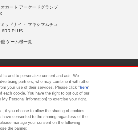
リオカート アーケードグランプ
X
岸ミッドナイト マキシマムチュ
 6RR PLUS
の他 ゲーム機一覧
サイトポリシー
プライバシーポリシー
ウェブアクセシビリティ方
raffic and to personalize content and ads. We
advertising partners, who may combine it with other
rom your use of their services. Please click "
here
"
供について
カスタマーハラスメント対応方針
よくあるご質問・
f each cookie. You have the right to opt out of our
e My Personal Information] to exercise your right.
 , if you choose to allow the sharing of cookies
to have consented to the sharing regardless of the
, please manage your consent on the following
lose the banner.
ndai Namco Amusement Lab Inc.
©Bandai Namco Experience Inc.
©HANAY