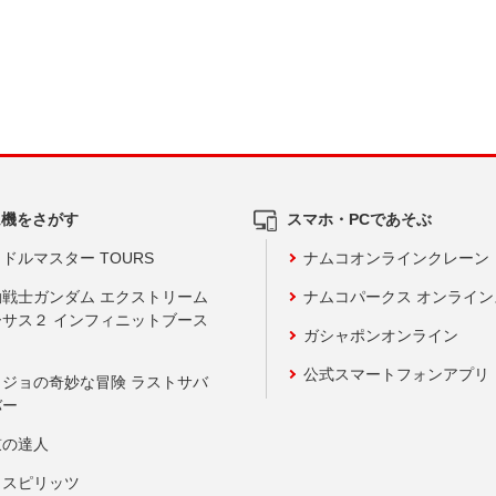
ム機をさがす
スマホ・PCであそぶ
ドルマスター TOURS
ナムコオンラインクレーン
動戦士ガンダム エクストリーム
ナムコパークス オンライ
ーサス２ インフィニットブース
ガシャポンオンライン
公式スマートフォンアプリ
ョジョの奇妙な冒険 ラストサバ
バー
鼓の達人
りスピリッツ