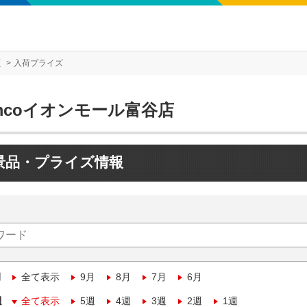
店
入荷プライズ
mcoイオンモール富谷店
景品・プライズ情報
月
全て表示
9月
8月
7月
6月
週
全て表示
5週
4週
3週
2週
1週