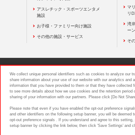
マ
アスレチック・スポーツエンタメ
リD
施設
湾
お子様・ファミリー向け施設
ーン
その他の施設・サービス
そ
関連会社
サステナビリティ
We collect unique personal identifiers such as cookies to analyze our t
share information about your use of our website with our analytics and 
information that you have provided to them or that they have collected f
食品のご提
to see more details about how we use cookies and the retention period o
sharing of your information with our partners. Please click [Do Not Shar
Please note that even if you have enabled the opt-out preference signals
and other identifiers on the following setup banner, you will be deemed 
opt-out preference signals . If you understand and agree to this setting
setup banner by clicking the link below, then click 'Save Settings' and c
©Bandai Namco Amusement Inc.
©Ba