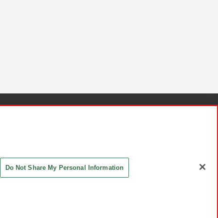
針と検証結果
お取引先さまとともに
お問い合わせ
Do Not Share My Personal Information
ASHIKI Co., Ltd. All Rights Reserved.