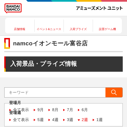
店舗情報
イベント&ニュース
入荷プライズ
設置ゲーム機
namcoイオンモール富谷店
入荷景品・プライズ情報
登場月
全て表示
9月
8月
7月
6月
登場週
全て表示
5週
4週
3週
2週
1週