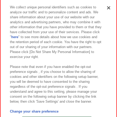
We collect unique personal identifiers such as cookies to
analyze our traffic and to personalize content and ads. We
イベント・キャンペーン
share information about your use of our website with our
analytics and advertising partners, who may combine it with
other information that you have provided to them or that they
have collected from your use of their services. Please click
"
here
" to see more details about how we use cookies and
関連会社
サステナビリティ
サイトポリシー
the retention period of each cookie. You have the right to opt
out of our sharing of your information with our partners.
プライバシーポリシー
ウェブアクセシビリティ方針と検証結果
Please click [Do Not Share My Personal Information] to
exercise your right.
お取引先さまとともに
食品のご提供について
カスタマーハラスメント対応方針
よくあるご質問・お問い合わせ
Please note that even if you have enabled the opt-out
preference signals , if you choose to allow the sharing of
cookies and other identifiers on the following setup banner,
you will be deemed to have consented to the sharing
regardless of the opt-out preference signals . If you
understand and agree to this setting, please manage your
consent on the following setup banner by clicking the link
below, then click 'Save Settings' and close the banner.
©Bandai Namco Amusement Inc.
©Bandai Namco Amusement Lab Inc.
Change your share preference
©Bandai Namco Experience Inc.