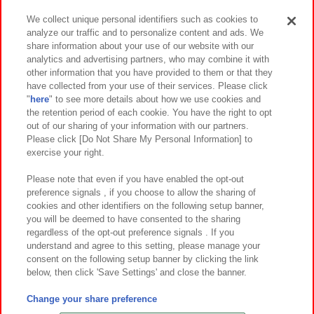
We collect unique personal identifiers such as cookies to
analyze our traffic and to personalize content and ads. We
イベント・キャンペーン
share information about your use of our website with our
analytics and advertising partners, who may combine it with
other information that you have provided to them or that they
have collected from your use of their services. Please click
"
here
" to see more details about how we use cookies and
関連会社
サステナビリティ
サイトポリシー
the retention period of each cookie. You have the right to opt
out of our sharing of your information with our partners.
プライバシーポリシー
ウェブアクセシビリティ方針と検証結果
Please click [Do Not Share My Personal Information] to
exercise your right.
お取引先さまとともに
食品のご提供について
カスタマーハラスメント対応方針
よくあるご質問・お問い合わせ
Please note that even if you have enabled the opt-out
preference signals , if you choose to allow the sharing of
cookies and other identifiers on the following setup banner,
you will be deemed to have consented to the sharing
regardless of the opt-out preference signals . If you
understand and agree to this setting, please manage your
consent on the following setup banner by clicking the link
below, then click 'Save Settings' and close the banner.
©Bandai Namco Amusement Inc.
©Bandai Namco Amusement Lab Inc.
Change your share preference
©Bandai Namco Experience Inc.