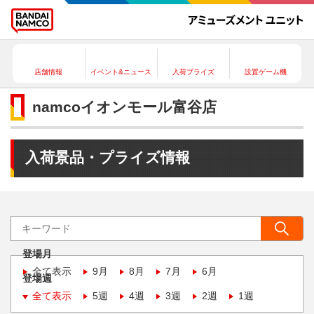
店舗情報
イベント&ニュース
入荷プライズ
設置ゲーム機
namcoイオンモール富谷店
入荷景品・プライズ情報
登場月
全て表示
9月
8月
7月
6月
登場週
全て表示
5週
4週
3週
2週
1週