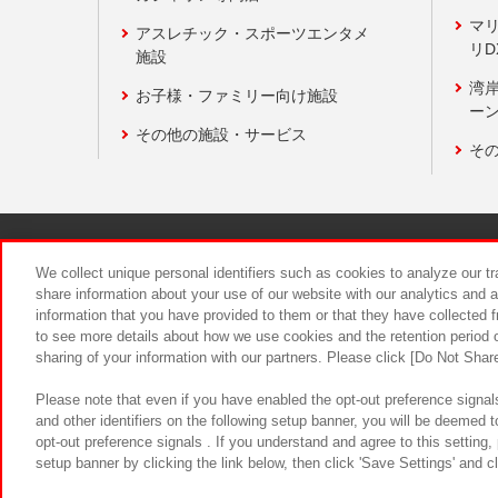
マ
アスレチック・スポーツエンタメ
リD
施設
湾
お子様・ファミリー向け施設
ーン
その他の施設・サービス
そ
関連会社
サステナビリティ
We collect unique personal identifiers such as cookies to analyze our t
share information about your use of our website with our analytics and 
information that you have provided to them or that they have collected f
食品のご提
to see more details about how we use cookies and the retention period o
sharing of your information with our partners. Please click [Do Not Shar
Please note that even if you have enabled the opt-out preference signals
and other identifiers on the following setup banner, you will be deemed 
opt-out preference signals . If you understand and agree to this setting
setup banner by clicking the link below, then click 'Save Settings' and c
©Bandai Namco Amusement Inc.
©Ba