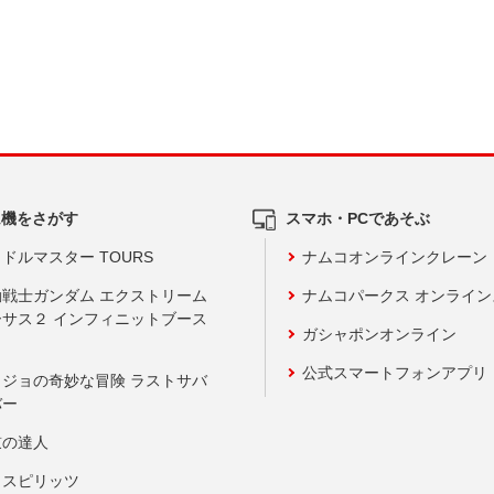
ム機をさがす
スマホ・PCであそぶ
ドルマスター TOURS
ナムコオンラインクレーン
動戦士ガンダム エクストリーム
ナムコパークス オンライ
ーサス２ インフィニットブース
ガシャポンオンライン
公式スマートフォンアプリ
ョジョの奇妙な冒険 ラストサバ
バー
鼓の達人
りスピリッツ