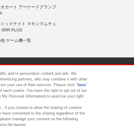
リオカート アーケードグランプ
X
岸ミッドナイト マキシマムチュ
 6RR PLUS
の他 ゲーム機一覧
サイトポリシー
プライバシーポリシー
ウェブアクセシビリティ方
raffic and to personalize content and ads. We
advertising partners, who may combine it with other
rom your use of their services. Please click "
here
"
供について
カスタマーハラスメント対応方針
よくあるご質問・
f each cookie. You have the right to opt out of our
e My Personal Information] to exercise your right.
 , if you choose to allow the sharing of cookies
to have consented to the sharing regardless of the
, please manage your consent on the following
lose the banner.
ndai Namco Amusement Lab Inc.
©Bandai Namco Experience Inc.
©HANAY