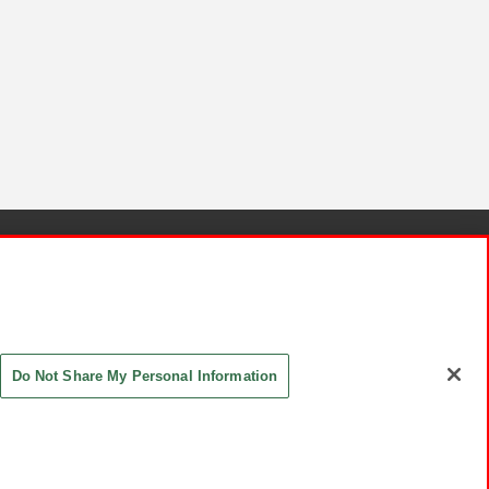
針と検証結果
お取引先さまとともに
お問い合わせ
Do Not Share My Personal Information
ASHIKI Co., Ltd. All Rights Reserved.