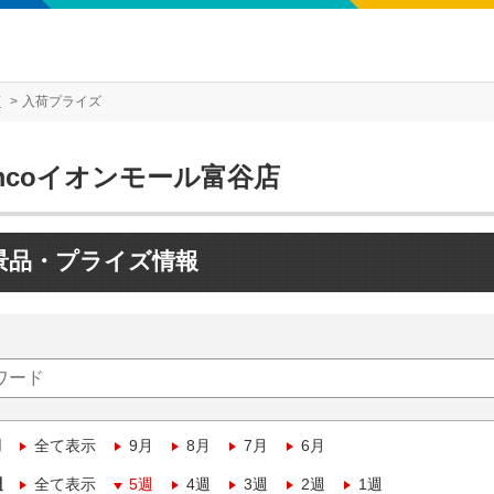
店
入荷プライズ
mcoイオンモール富谷店
景品・プライズ情報
月
全て表示
9月
8月
7月
6月
週
全て表示
5週
4週
3週
2週
1週