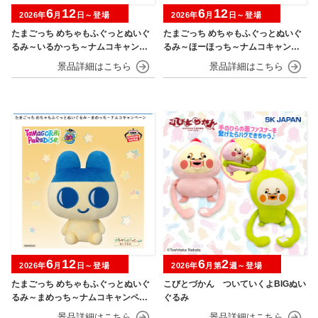
6
12
6
12
2026年
月
日～登場
2026年
月
日～登場
たまごっち めちゃもふぐっとぬいぐ
たまごっち めちゃもふぐっとぬいぐ
るみ～いるかっち～ナムコキャンペ
るみ～ほーほっち～ナムコキャンペ
ーン
ーン
6
12
6
2
2026年
月
日～登場
2026年
月第
週～登場
たまごっち めちゃもふぐっとぬいぐ
こびとづかん ついていくよBIGぬい
るみ～まめっち～ナムコキャンペー
ぐるみ
ン