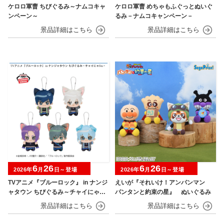
ケロロ軍曹 ちびぐるみ～ナムコキャ
ケロロ軍曹 めちゃもふぐっとぬいぐ
ンペーン～
るみ－ナムコキャンペーン－
6
26
6
26
2026年
月
日～登場
2026年
月
日～登場
TVアニメ『ブルーロック』 in ナンジ
えいが『それいけ！アンパンマン
ャタウン ちびぐるみ～チャイにゃFe
パンタンと約束の星』 ぬいぐるみ
s～