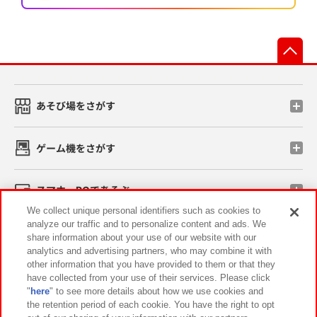
先
あそび場をさがす
ゲーム機をさがす
スマホ・PCであそぶ
We collect unique personal identifiers such as cookies to
analyze our traffic and to personalize content and ads. We
イベント・キャンペーン
share information about your use of our website with our
analytics and advertising partners, who may combine it with
other information that you have provided to them or that they
have collected from your use of their services. Please click
"
here
" to see more details about how we use cookies and
関連会社
サステナビリティ
サイトポリシー
the retention period of each cookie. You have the right to opt