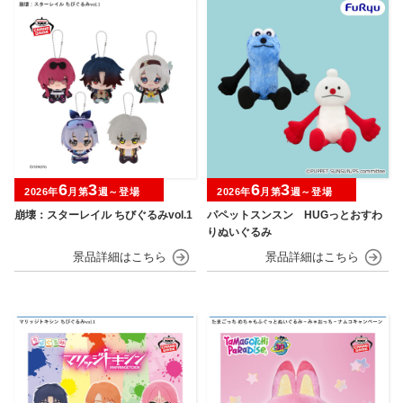
6
3
6
3
2026年
月第
週～登場
2026年
月第
週～登場
崩壊：スターレイル ちびぐるみvol.1
パペットスンスン HUGっとおすわ
りぬいぐるみ