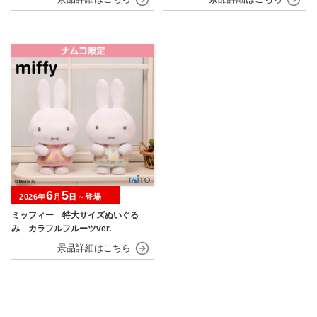
6
5
2026年
月
日～登場
ミッフィー 特大サイズぬいぐる
み カラフルフルーツver.