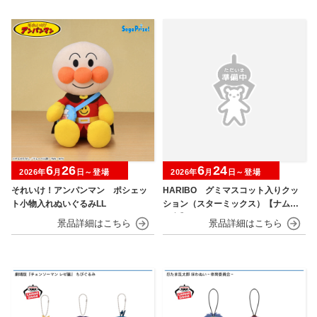
6
26
6
24
2026年
月
日～登場
2026年
月
日～登場
それいけ！アンパンマン ポシェッ
HARIBO グミマスコット入りクッ
ト小物入れぬいぐるみLL
ション（スターミックス）【ナムコ
限定】