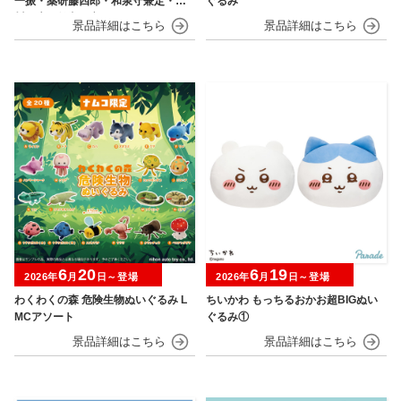
一振・薬研藤四郎・和泉守兼定・堀
ぐるみ
川国広・鶴丸国永～
6
20
6
19
2026年
月
日～登場
2026年
月
日～登場
わくわくの森 危険生物ぬいぐるみ L
ちいかわ もっちるおかお超BIGぬい
MCアソート
ぐるみ①