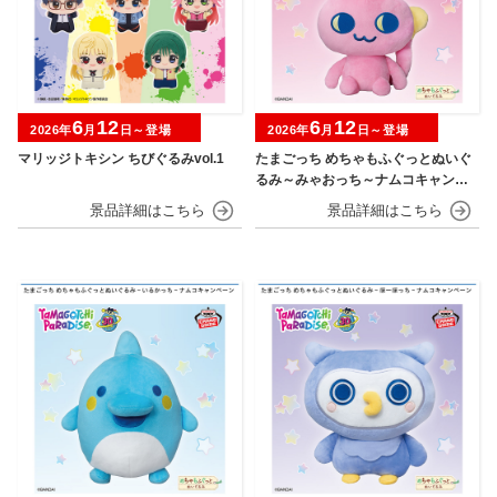
6
12
6
12
2026年
月
日～登場
2026年
月
日～登場
マリッジトキシン ちびぐるみvol.1
たまごっち めちゃもふぐっとぬいぐ
るみ～みゃおっち～ナムコキャンペ
ーン