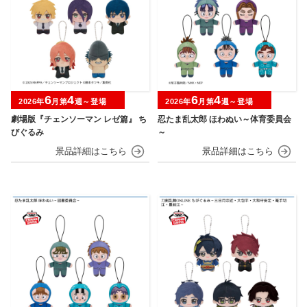
6
4
6
4
2026年
月第
週～登場
2026年
月第
週～登場
劇場版『チェンソーマン レゼ篇』 ち
忍たま乱太郎 ほわぬい～体育委員会
びぐるみ
～