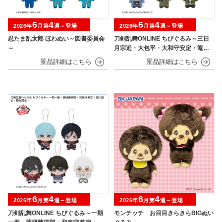
6
4
6
4
2026年
月第
週～登場
2026年
月第
週～登場
忍たま乱太郎 ほわぬい～図書委員会
刀剣乱舞ONLINE ちびぐるみ～三日
～
月宗近・大包平・大和守安定・篭手
切江・豊前江～
6
4
6
4
2026年
月第
週～登場
2026年
月第
週～登場
刀剣乱舞ONLINE ちびぐるみ～一期
モンチッチ お目目きらきらBIGぬい