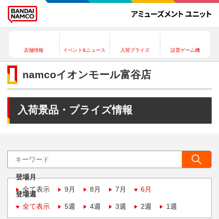
店舗情報
イベント&ニュース
入荷プライズ
設置ゲーム機
namcoイオンモール富谷店
入荷景品・プライズ情報
登場月
全て表示
9月
8月
7月
6月
登場週
全て表示
5週
4週
3週
2週
1週