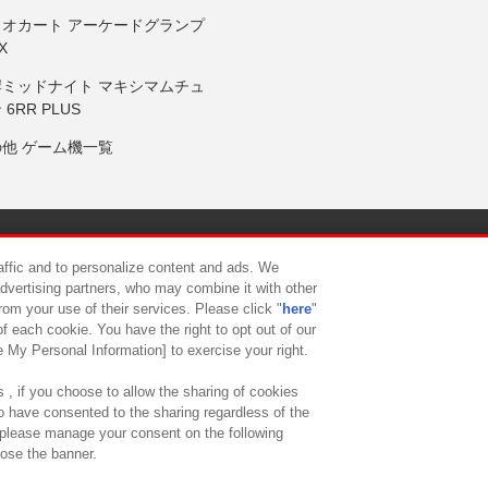
リオカート アーケードグランプ
X
岸ミッドナイト マキシマムチュ
 6RR PLUS
の他 ゲーム機一覧
サイトポリシー
プライバシーポリシー
ウェブアクセシビリティ方
raffic and to personalize content and ads. We
advertising partners, who may combine it with other
rom your use of their services. Please click "
here
"
供について
カスタマーハラスメント対応方針
よくあるご質問・
f each cookie. You have the right to opt out of our
e My Personal Information] to exercise your right.
 , if you choose to allow the sharing of cookies
to have consented to the sharing regardless of the
, please manage your consent on the following
lose the banner.
ndai Namco Amusement Lab Inc.
©Bandai Namco Experience Inc.
©HANAY