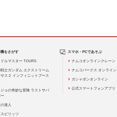
ム機をさがす
スマホ・PCであそぶ
ドルマスター TOURS
ナムコオンラインクレーン
動戦士ガンダム エクストリーム
ナムコパークス オンライ
ーサス２ インフィニットブース
ガシャポンオンライン
公式スマートフォンアプリ
ョジョの奇妙な冒険 ラストサバ
バー
鼓の達人
りスピリッツ