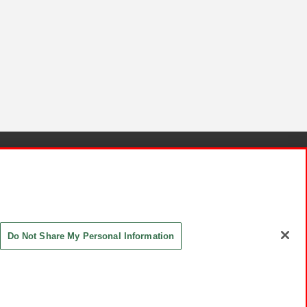
針と検証結果
お取引先さまとともに
お問い合わせ
Do Not Share My Personal Information
ASHIKI Co., Ltd. All Rights Reserved.