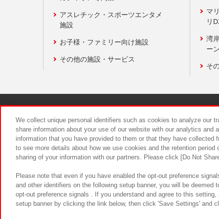
マ
アスレチック・スポーツエンタメ
リD
施設
湾
お子様・ファミリー向け施設
ーン
その他の施設・サービス
そ
関連会社
サステナビリティ
We collect unique personal identifiers such as cookies to analyze our t
share information about your use of our website with our analytics and 
information that you have provided to them or that they have collected f
食品のご提
to see more details about how we use cookies and the retention period o
sharing of your information with our partners. Please click [Do Not Shar
Please note that even if you have enabled the opt-out preference signals
and other identifiers on the following setup banner, you will be deemed 
opt-out preference signals . If you understand and agree to this setting
setup banner by clicking the link below, then click 'Save Settings' and c
©Bandai Namco Amusement Inc.
©Ba