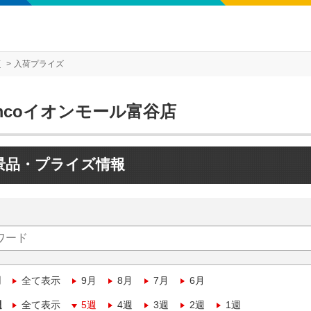
店
入荷プライズ
mcoイオンモール富谷店
景品・プライズ情報
月
全て表示
9月
8月
7月
6月
週
全て表示
5週
4週
3週
2週
1週