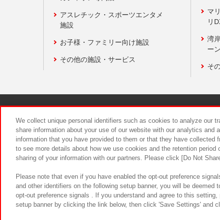
マ
アスレチック・スポーツエンタメ
リD
施設
湾
お子様・ファミリー向け施設
ーン
その他の施設・サービス
そ
関連会社
サステナビリティ
We collect unique personal identifiers such as cookies to analyze our t
share information about your use of our website with our analytics and 
information that you have provided to them or that they have collected f
食品のご提
to see more details about how we use cookies and the retention period o
sharing of your information with our partners. Please click [Do Not Shar
Please note that even if you have enabled the opt-out preference signals
and other identifiers on the following setup banner, you will be deemed 
opt-out preference signals . If you understand and agree to this setting
setup banner by clicking the link below, then click 'Save Settings' and c
©Bandai Namco Amusement Inc.
©Ba