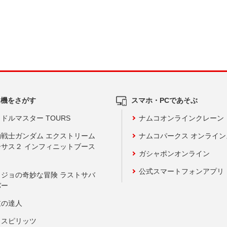
ム機をさがす
スマホ・PCであそぶ
ドルマスター TOURS
ナムコオンラインクレーン
動戦士ガンダム エクストリーム
ナムコパークス オンライ
ーサス２ インフィニットブース
ガシャポンオンライン
公式スマートフォンアプリ
ョジョの奇妙な冒険 ラストサバ
バー
鼓の達人
りスピリッツ