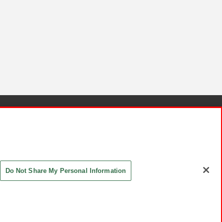
針と検証結果
お取引先さまとともに
お問い合わせ
Do Not Share My Personal Information
ASHIKI Co., Ltd. All Rights Reserved.