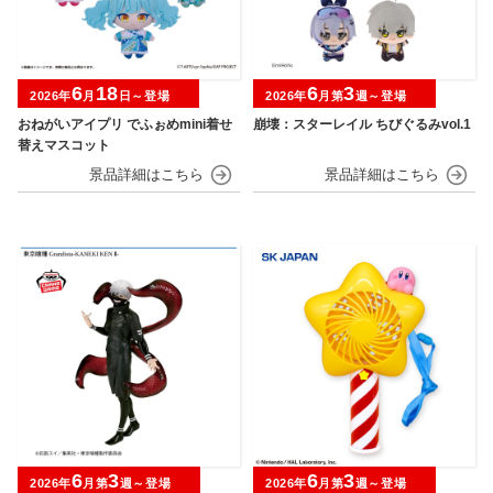
6
18
6
3
2026年
月
日～登場
2026年
月第
週～登場
おねがいアイプリ でふぉめmini着せ
崩壊：スターレイル ちびぐるみvol.1
替えマスコット
6
3
6
3
2026年
月第
週～登場
2026年
月第
週～登場