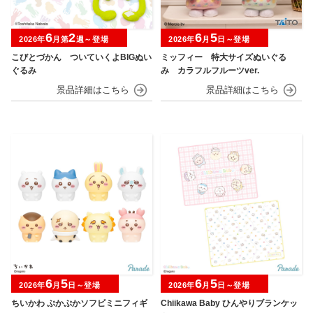
6
2
6
5
2026年
月第
週～登場
2026年
月
日～登場
こびとづかん ついていくよBIGぬい
ミッフィー 特大サイズぬいぐる
ぐるみ
み カラフルフルーツver.
6
5
6
5
2026年
月
日～登場
2026年
月
日～登場
ちいかわ ぷかぷかソフビミニフィギ
Chiikawa Baby ひんやりブランケッ