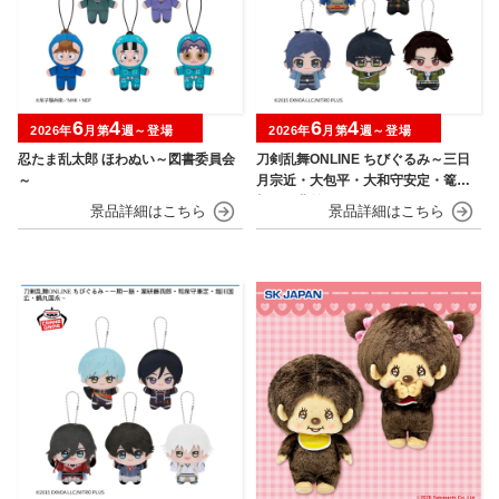
6
4
6
4
2026年
月第
週～登場
2026年
月第
週～登場
忍たま乱太郎 ほわぬい～図書委員会
刀剣乱舞ONLINE ちびぐるみ～三日
～
月宗近・大包平・大和守安定・篭手
切江・豊前江～