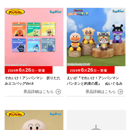
6
26
6
26
2026年
月
日～登場
2026年
月
日～登場
それいけ！アンパンマン 折りたた
えいが『それいけ！アンパンマン
みエコバッグVer.6
パンタンと約束の星』 ぬいぐるみ