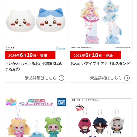
6
19
6
18
2026年
月
日～登場
2026年
月
日～登場
ちいかわ もっちるおかお超BIGぬい
おねがいアイプリ アクリルスタンド
ぐるみ①