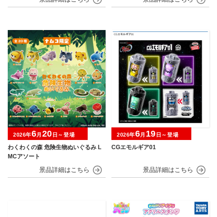
6
20
6
19
2026年
月
日～登場
2026年
月
日～登場
わくわくの森 危険生物ぬいぐるみ L
CGエモルギア01
MCアソート