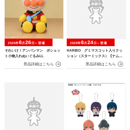
6
26
6
24
2026年
月
日～登場
2026年
月
日～登場
それいけ！アンパンマン ポシェッ
HARIBO グミマスコット入りクッ
ト小物入れぬいぐるみLL
ション（スターミックス）【ナムコ
限定】