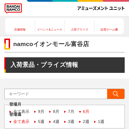
店舗情報
イベント&ニュース
入荷プライズ
設置ゲーム機
namcoイオンモール富谷店
入荷景品・プライズ情報
登場月
全て表示
9月
8月
7月
6月
登場週
全て表示
5週
4週
3週
2週
1週