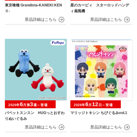
東京喰種 Grandista-KANEKI KEN
星のカービィ スターロッドハンデ
Ⅱ-
ィ扇風機
6
3
6
12
2026年
月第
週～登場
2026年
月
日～登場
パペットスンスン HUGっとおすわ
マリッジトキシン ちびぐるみvol.1
りぬいぐるみ