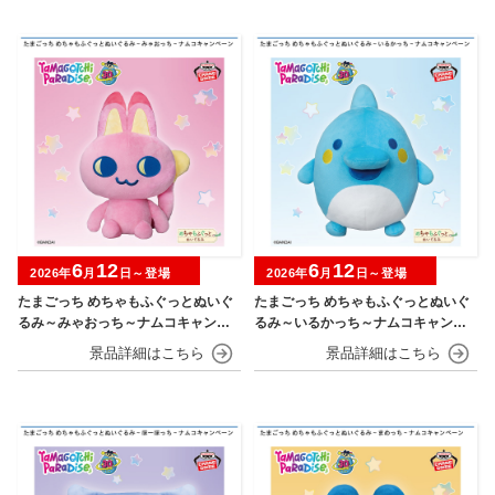
6
12
6
12
2026年
月
日～登場
2026年
月
日～登場
たまごっち めちゃもふぐっとぬいぐ
たまごっち めちゃもふぐっとぬいぐ
るみ～みゃおっち～ナムコキャンペ
るみ～いるかっち～ナムコキャンペ
ーン
ーン