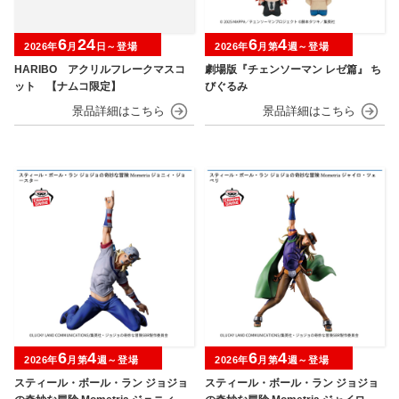
6
24
6
4
2026年
月
日～登場
2026年
月第
週～登場
HARIBO アクリルフレークマスコ
劇場版『チェンソーマン レゼ篇』 ち
ット 【ナムコ限定】
びぐるみ
6
4
6
4
2026年
月第
週～登場
2026年
月第
週～登場
スティール・ボール・ラン ジョジョ
スティール・ボール・ラン ジョジョ