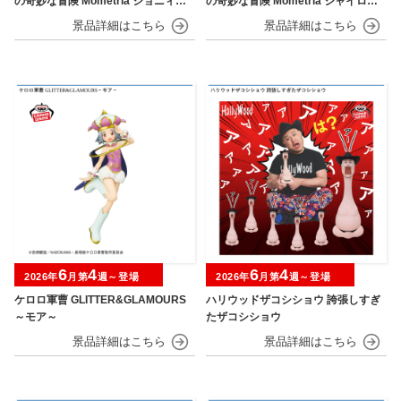
の奇妙な冒険 Mometria ジョニィ・
の奇妙な冒険 Mometria ジャイロ・
ジョースター
ツェペリ
6
4
6
4
2026年
月第
週～登場
2026年
月第
週～登場
ケロロ軍曹 GLITTER&GLAMOURS
ハリウッドザコシショウ 誇張しすぎ
～モア～
たザコシショウ