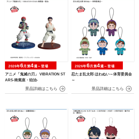
6
4
6
4
2026年
月第
週～登場
2026年
月第
週～登場
アニメ「鬼滅の刃」 VIBRATION ST
忍たま乱太郎 ほわぬい～体育委員会
ARS-猗窩座・狛治-
～