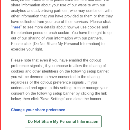
イベント・キャンペーン
share information about your use of our website with our
analytics and advertising partners, who may combine it with
other information that you have provided to them or that they
have collected from your use of their services. Please click
"
here
" to see more details about how we use cookies and
関連会社
サステナビリティ
サイトポリシー
the retention period of each cookie. You have the right to opt
out of our sharing of your information with our partners.
プライバシーポリシー
ウェブアクセシビリティ方針と検証結果
Please click [Do Not Share My Personal Information] to
exercise your right.
お取引先さまとともに
食品のご提供について
カスタマーハラスメント対応方針
よくあるご質問・お問い合わせ
Please note that even if you have enabled the opt-out
preference signals , if you choose to allow the sharing of
cookies and other identifiers on the following setup banner,
you will be deemed to have consented to the sharing
regardless of the opt-out preference signals . If you
understand and agree to this setting, please manage your
consent on the following setup banner by clicking the link
below, then click 'Save Settings' and close the banner.
©Bandai Namco Amusement Inc.
©Bandai Namco Amusement Lab Inc.
Change your share preference
©Bandai Namco Experience Inc.
©HANAYASHIKI Co., Ltd. All Rights Reserved.
Do Not Share My Personal Information