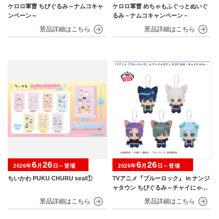
ケロロ軍曹 ちびぐるみ～ナムコキャ
ケロロ軍曹 めちゃもふぐっとぬいぐ
ンペーン～
るみ－ナムコキャンペーン－
6
26
6
26
2026年
月
日～登場
2026年
月
日～登場
ちいかわ PUKU CHURU seal①
TVアニメ『ブルーロック』 in ナンジ
ャタウン ちびぐるみ～チャイにゃFe
s～