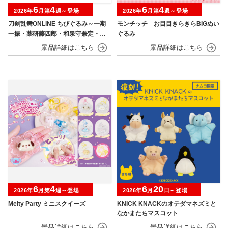
6
4
6
4
2026年
月第
週～登場
2026年
月第
週～登場
刀剣乱舞ONLINE ちびぐるみ～一期
モンチッチ お目目きらきらBIGぬい
一振・薬研藤四郎・和泉守兼定・堀
ぐるみ
川国広・鶴丸国永～
6
4
6
20
2026年
月第
週～登場
2026年
月
日～登場
Melty Party ミニスクイーズ
KNICK KNACKのオテダマネズミと
なかまたちマスコット