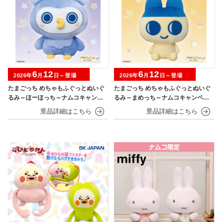
6
12
6
12
2026年
月
日～登場
2026年
月
日～登場
たまごっち めちゃもふぐっとぬいぐ
たまごっち めちゃもふぐっとぬいぐ
るみ～ほーほっち～ナムコキャンペ
るみ～まめっち～ナムコキャンペー
ーン
ン