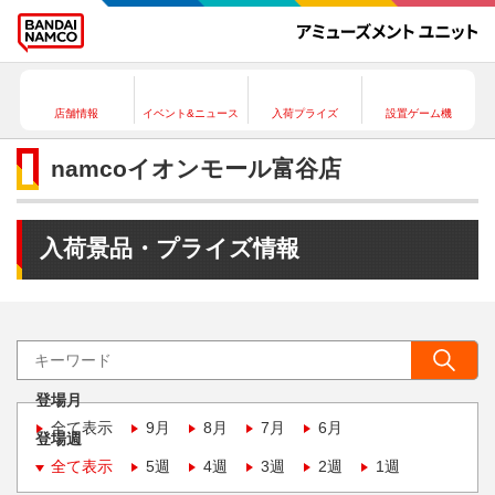
店舗情報
イベント&ニュース
入荷プライズ
設置ゲーム機
namcoイオンモール富谷店
入荷景品・プライズ情報
登場月
全て表示
9月
8月
7月
6月
登場週
全て表示
5週
4週
3週
2週
1週