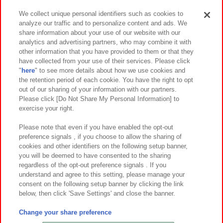
We collect unique personal identifiers such as cookies to
analyze our traffic and to personalize content and ads. We
イベント・キャンペーン
share information about your use of our website with our
analytics and advertising partners, who may combine it with
other information that you have provided to them or that they
have collected from your use of their services. Please click
"
here
" to see more details about how we use cookies and
関連会社
サステナビリティ
サイトポリシー
the retention period of each cookie. You have the right to opt
out of our sharing of your information with our partners.
プライバシーポリシー
ウェブアクセシビリティ方針と検証結果
Please click [Do Not Share My Personal Information] to
exercise your right.
お取引先さまとともに
食品のご提供について
カスタマーハラスメント対応方針
よくあるご質問・お問い合わせ
Please note that even if you have enabled the opt-out
preference signals , if you choose to allow the sharing of
cookies and other identifiers on the following setup banner,
you will be deemed to have consented to the sharing
regardless of the opt-out preference signals . If you
understand and agree to this setting, please manage your
consent on the following setup banner by clicking the link
below, then click 'Save Settings' and close the banner.
©Bandai Namco Amusement Inc.
©Bandai Namco Amusement Lab Inc.
Change your share preference
©Bandai Namco Experience Inc.