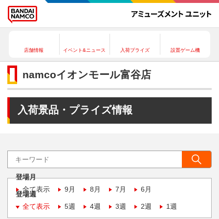
店舗情報
イベント&ニュース
入荷プライズ
設置ゲーム機
namcoイオンモール富谷店
入荷景品・プライズ情報
登場月
全て表示
9月
8月
7月
6月
登場週
全て表示
5週
4週
3週
2週
1週