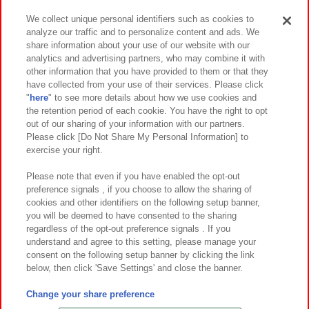
We collect unique personal identifiers such as cookies to
analyze our traffic and to personalize content and ads. We
イベント・キャンペーン
share information about your use of our website with our
analytics and advertising partners, who may combine it with
other information that you have provided to them or that they
have collected from your use of their services. Please click
"
here
" to see more details about how we use cookies and
関連会社
サステナビリティ
サイトポリシー
the retention period of each cookie. You have the right to opt
out of our sharing of your information with our partners.
プライバシーポリシー
ウェブアクセシビリティ方針と検証結果
Please click [Do Not Share My Personal Information] to
exercise your right.
お取引先さまとともに
食品のご提供について
カスタマーハラスメント対応方針
よくあるご質問・お問い合わせ
Please note that even if you have enabled the opt-out
preference signals , if you choose to allow the sharing of
cookies and other identifiers on the following setup banner,
you will be deemed to have consented to the sharing
regardless of the opt-out preference signals . If you
understand and agree to this setting, please manage your
consent on the following setup banner by clicking the link
below, then click 'Save Settings' and close the banner.
©Bandai Namco Amusement Inc.
©Bandai Namco Amusement Lab Inc.
Change your share preference
©Bandai Namco Experience Inc.