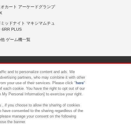
リオカート アーケードグランプ
X
岸ミッドナイト マキシマムチュ
 6RR PLUS
の他 ゲーム機一覧
サイトポリシー
プライバシーポリシー
ウェブアクセシビリティ方
raffic and to personalize content and ads. We
advertising partners, who may combine it with other
rom your use of their services. Please click "
here
"
供について
カスタマーハラスメント対応方針
よくあるご質問・
f each cookie. You have the right to opt out of our
e My Personal Information] to exercise your right.
 , if you choose to allow the sharing of cookies
to have consented to the sharing regardless of the
, please manage your consent on the following
lose the banner.
ndai Namco Amusement Lab Inc.
©Bandai Namco Experience Inc.
©HANAY