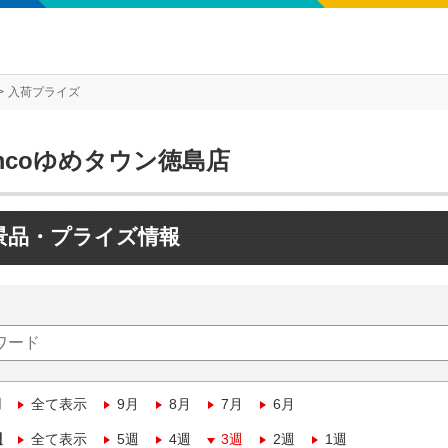
入荷プライズ
mcoゆめタウン徳島店
景品・プライズ情報
月
全て表示
9月
8月
7月
6月
週
全て表示
5週
4週
3週
2週
1週