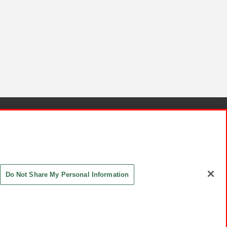
針と検証結果
お取引先さまとともに
お問い合わせ
Do Not Share My Personal Information
ASHIKI Co., Ltd. All Rights Reserved.