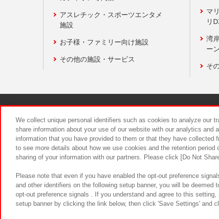
マ
アスレチック・スポーツエンタメ
リD
施設
湾
お子様・ファミリー向け施設
ーン
その他の施設・サービス
そ
関連会社
サステナビリティ
We collect unique personal identifiers such as cookies to analyze our t
share information about your use of our website with our analytics and 
information that you have provided to them or that they have collected f
食品のご提
to see more details about how we use cookies and the retention period o
sharing of your information with our partners. Please click [Do Not Shar
Please note that even if you have enabled the opt-out preference signals
and other identifiers on the following setup banner, you will be deemed 
opt-out preference signals . If you understand and agree to this setting
setup banner by clicking the link below, then click 'Save Settings' and c
©Bandai Namco Amusement Inc.
©Ba