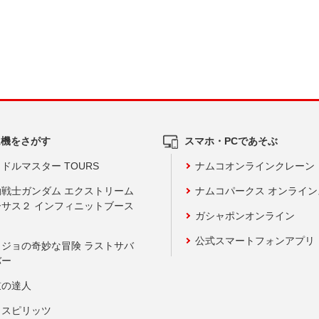
ム機をさがす
スマホ・PCであそぶ
ドルマスター TOURS
ナムコオンラインクレーン
動戦士ガンダム エクストリーム
ナムコパークス オンライ
ーサス２ インフィニットブース
ガシャポンオンライン
公式スマートフォンアプリ
ョジョの奇妙な冒険 ラストサバ
バー
鼓の達人
りスピリッツ