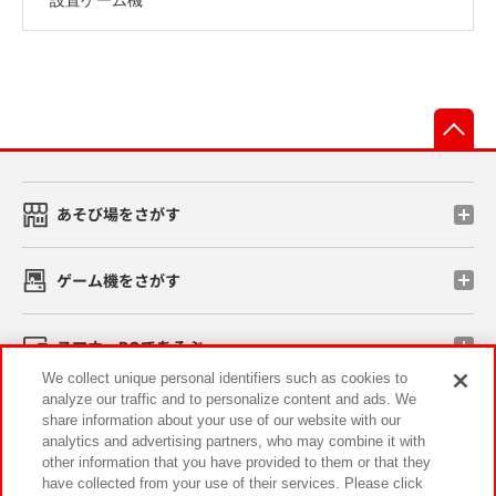
先
あそび場をさがす
ゲーム機をさがす
スマホ・PCであそぶ
We collect unique personal identifiers such as cookies to
analyze our traffic and to personalize content and ads. We
イベント・キャンペーン
share information about your use of our website with our
analytics and advertising partners, who may combine it with
other information that you have provided to them or that they
have collected from your use of their services. Please click