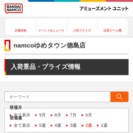
店舗情報
イベント&ニュース
入荷プライズ
設置ゲーム機
namcoゆめタウン徳島店
入荷景品・プライズ情報
登場月
全て表示
9月
8月
7月
6月
登場週
全て表示
5週
4週
3週
2週
1週