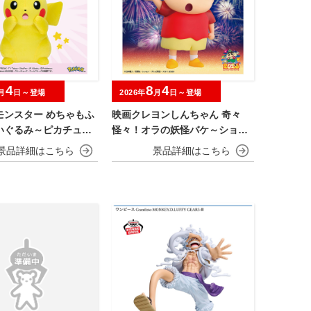
4
8
4
月
日～登場
2026年
月
日～登場
モンスター めちゃもふ
映画クレヨンしんちゃん 奇々
いぐるみ～ピカチュウ
怪々！オラの妖怪バケ～ション
er.
おおきなSOFVIMATES～野原し
んのすけ～