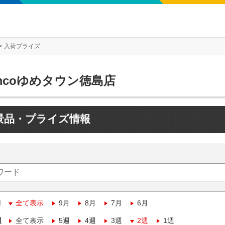
入荷プライズ
mcoゆめタウン徳島店
景品・プライズ情報
月
全て表示
9月
8月
7月
6月
週
全て表示
5週
4週
3週
2週
1週