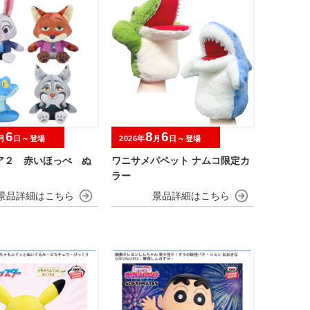
6
8
6
月
日～登場
2026年
月
日～登場
ア２ 赤いほっぺ ぬ
ワニサメパペット ナムコ限定カ
ラー