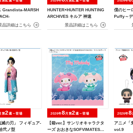
月第
週～登場
2026年
月第
週～登場
2026年
randista-MARSH
HUNTER×HUNTER HUNTING
僕のヒーロ
ACH-
ARCHIVES キルア 神速
Puffy
＆オール
2
8
2
8
月第
週～登場
2026年
月第
週～登場
2026年
滅の刃」 フィギュア-
【箱ver.】サンリオキャラクタ
アニメ「
拾弐ノ型
ーズ おおきなSOFVIMATES～
vol.9