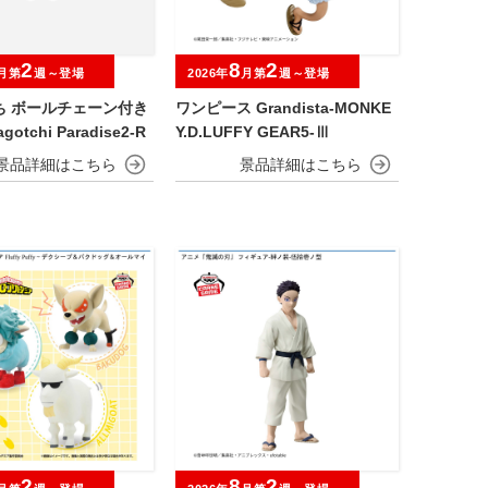
2
8
2
月第
週～登場
2026年
月第
週～登場
ち ボールチェーン付き
ワンピース Grandista-MONKE
otchi Paradise2-R
Y.D.LUFFY GEAR5-Ⅲ
2
8
2