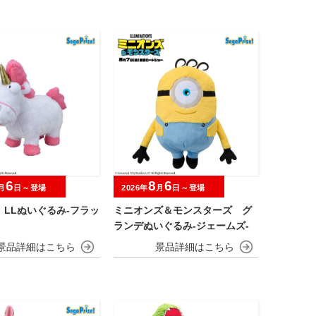
6
8
6
月
日～登場
2026年
月
日～登場
 LLぬいぐるみ‐フラッ
ミニオンズ＆モンスターズ グ
ランデぬいぐるみ‐ジェームズ‐