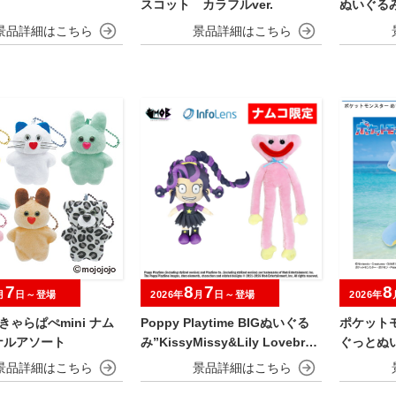
スコット カラフルver.
ぬいぐる
7
8
7
8
月
日～登場
2026年
月
日～登場
2026年
o きゃらぱぺmini ナム
Poppy Playtime BIGぬいぐる
ポケット
ナルアソート
み”KissyMissy&Lily Lovebrai
ぐっとぬ
ds”
振り向きve