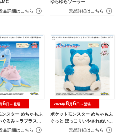
みMC
ゆらゆらソーラー
6
8
6
月
日～登場
2026年
月
日～登場
モンスター めちゃもふ
ポケットモンスター めちゃもふ
いぐるみ～ラプラス～
ぐっと ほっこりいやされぬいぐ
r.
るみ～カビゴン～