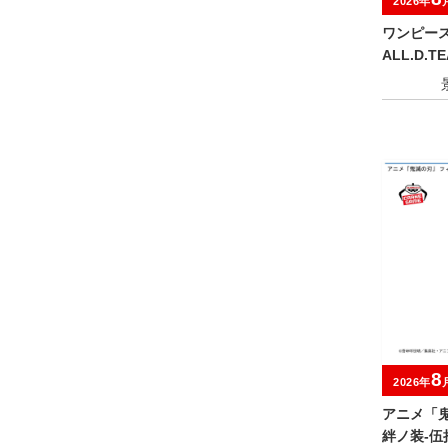
2026年
ワンピース G
ALL.D.TE
8
2026年
アニメ「鬼
絆ノ装-伍