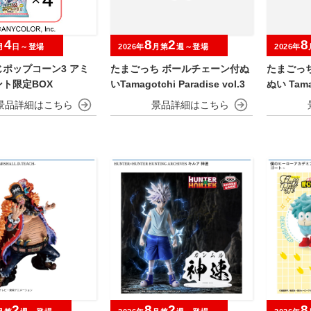
4
8
2
8
月
日～登場
2026年
月第
週～登場
2026年
ポップコーン3 アミ
たまごっち ボールチェーン付ぬ
たまごっ
ト限定BOX
いTamagotchi Paradise vol.3
ぬい Tamag
2
8
2
8