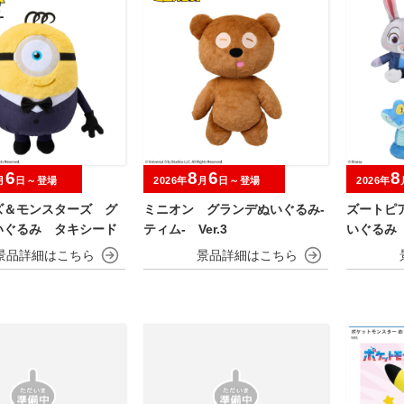
6
8
6
8
月
日～登場
2026年
月
日～登場
2026年
ズ＆モンスターズ グ
ミニオン グランデぬいぐるみ‐
ズートピ
いぐるみ タキシード
ティム‐ Ver.3
いぐるみ