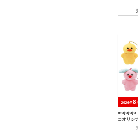
8
2026年
mojojoj
コオリジ