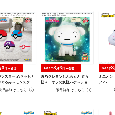
6
8
6
8
月
日～登場
2026年
月
日～登場
2026年
モンスター めちゃもふ
映画クレヨンしんちゃん 奇々
ミニオン
いぐるみ～モンスター
怪々！オラの妖怪バケ～ション
フィ‐
スーパーボール・ハイ
めちゃもふぐっとぬいぐるみ～
ル・マスターボール・
おすわりポーズのシロ～
ボール～