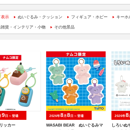
て表示
ぬいぐるみ・クッション
フィギュア・ホビー
キーホ
活雑貨・インテリア・小物
その他景品
9
8
8
8
月
日～登場
2026年
月
日～登場
2026年
クリッカー
WASABI BEAR ぬいぐるみマ
しろいぬ