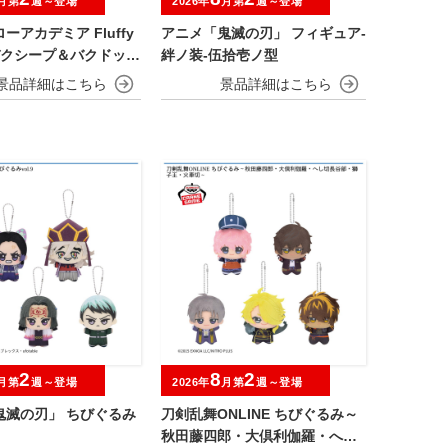
月第
週～登場
2026年
月第
週～登場
ーアカデミア Fluffy
アニメ「鬼滅の刃」 フィギュア-
～デクシープ＆バクドッグ
絆ノ装-伍拾壱ノ型
マイゴート～
2
8
2
月第
週～登場
2026年
月第
週～登場
鬼滅の刃」 ちびぐるみ
刀剣乱舞ONLINE ちびぐるみ～
秋田藤四郎・大倶利伽羅・へし