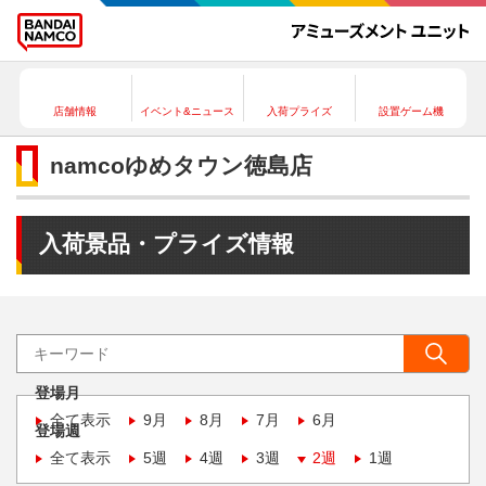
店舗情報
イベント&ニュース
入荷プライズ
設置ゲーム機
namcoゆめタウン徳島店
入荷景品・プライズ情報
登場月
全て表示
9月
8月
7月
6月
登場週
全て表示
5週
4週
3週
2週
1週