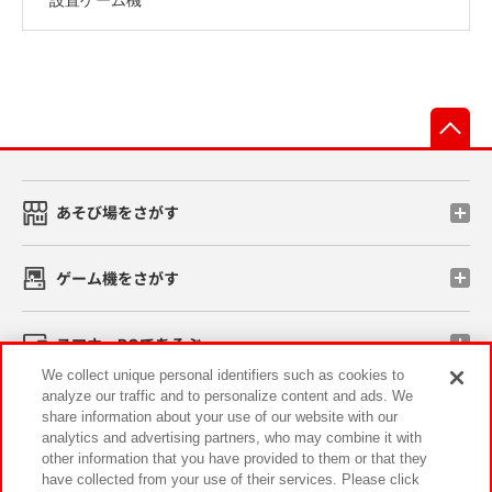
先
あそび場をさがす
ゲーム機をさがす
スマホ・PCであそぶ
We collect unique personal identifiers such as cookies to
analyze our traffic and to personalize content and ads. We
イベント・キャンペーン
share information about your use of our website with our
analytics and advertising partners, who may combine it with
other information that you have provided to them or that they
have collected from your use of their services. Please click