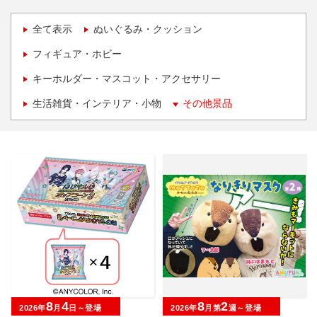
全て表示
ぬいぐるみ・クッション
フィギュア・ホビー
キーホルダー・マスコット・アクセサリー
生活雑貨・インテリア・小物
その他景品
8
4
8
2
2026年
月
日～登場
2026年
月第
週～登場