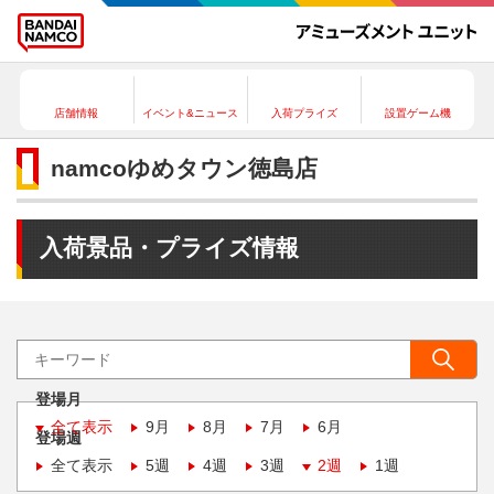
店舗情報
イベント&ニュース
入荷プライズ
設置ゲーム機
namcoゆめタウン徳島店
入荷景品・プライズ情報
登場月
全て表示
9月
8月
7月
6月
登場週
全て表示
5週
4週
3週
2週
1週