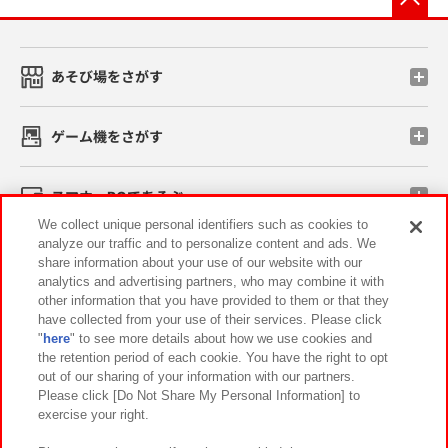
あそび場をさがす
ゲーム機をさがす
スマホ・PCであそぶ
We collect unique personal identifiers such as cookies to
analyze our traffic and to personalize content and ads. We
イベント・キャンペーン
share information about your use of our website with our
analytics and advertising partners, who may combine it with
other information that you have provided to them or that they
have collected from your use of their services. Please click
"
here
" to see more details about how we use cookies and
関連会社
サステナビリティ
サイトポリシー
the retention period of each cookie. You have the right to opt
out of our sharing of your information with our partners.
プライバシーポリシー
ウェブアクセシビリティ方針と検証結果
Please click [Do Not Share My Personal Information] to
exercise your right.
お取引先さまとともに
食品のご提供について