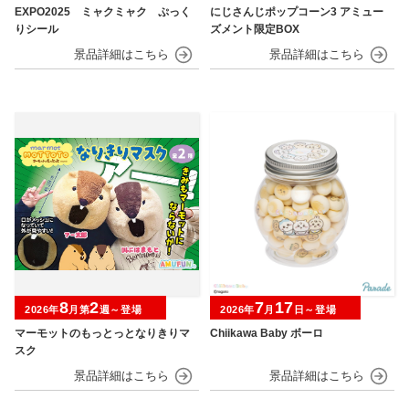
EXPO2025 ミャクミャク ぷっく
にじさんじポップコーン3 アミュー
りシール
ズメント限定BOX
8
2
7
17
2026年
月第
週～登場
2026年
月
日～登場
マーモットのもっとっとなりきりマ
Chiikawa Baby ボーロ
スク