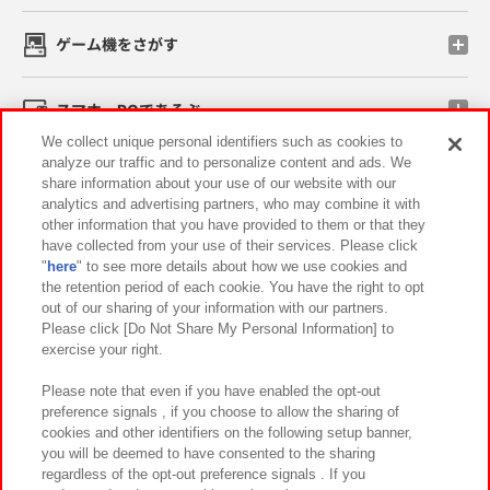
ゲーム機をさがす
スマホ・PCであそぶ
We collect unique personal identifiers such as cookies to
analyze our traffic and to personalize content and ads. We
イベント・キャンペーン
share information about your use of our website with our
analytics and advertising partners, who may combine it with
other information that you have provided to them or that they
have collected from your use of their services. Please click
"
here
" to see more details about how we use cookies and
関連会社
サステナビリティ
サイトポリシー
the retention period of each cookie. You have the right to opt
out of our sharing of your information with our partners.
プライバシーポリシー
ウェブアクセシビリティ方針と検証結果
Please click [Do Not Share My Personal Information] to
exercise your right.
お取引先さまとともに
食品のご提供について
カスタマーハラスメント対応方針
よくあるご質問・お問い合わせ
Please note that even if you have enabled the opt-out
preference signals , if you choose to allow the sharing of
cookies and other identifiers on the following setup banner,
you will be deemed to have consented to the sharing
regardless of the opt-out preference signals . If you