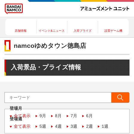
店舗情報
イベント&ニュース
入荷プライズ
設置ゲーム機
namcoゆめタウン徳島店
入荷景品・プライズ情報
登場月
全て表示
9月
8月
7月
6月
登場週
全て表示
5週
4週
3週
2週
1週