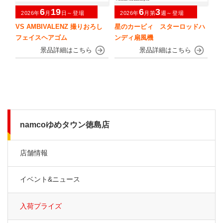
6
19
6
3
2026年
月
日～登場
2026年
月第
週～登場
VS AMBIVALENZ 撮りおろし
星のカービィ スターロッドハ
フェイスヘアゴム
ンディ扇風機
namcoゆめタウン徳島店
店舗情報
イベント&ニュース
入荷プライズ