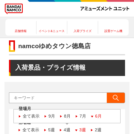
店舗情報
イベント&ニュース
入荷プライズ
設置ゲーム機
namcoゆめタウン徳島店
入荷景品・プライズ情報
登場月
全て表示
9月
8月
7月
6月
登場週
全て表示
5週
4週
3週
2週