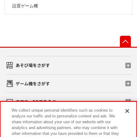
設置ゲーム機
先
あそび場をさがす
ゲーム機をさがす
スマホ・PCであそぶ
We collect unique personal identifiers such as cookies to
analyze our traffic and to personalize content and ads. We
イベント・キャンペーン
share information about your use of our website with our
analytics and advertising partners, who may combine it with
other information that you have provided to them or that they