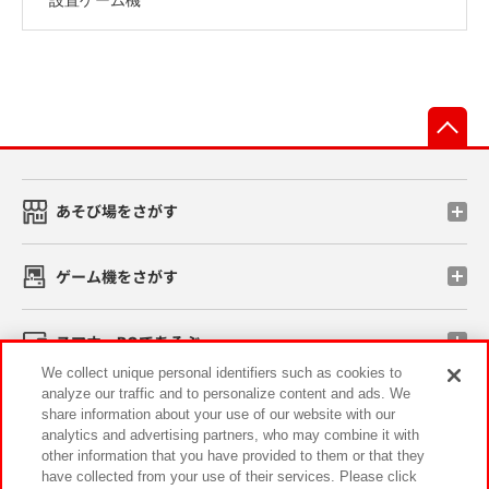
先
あそび場をさがす
ゲーム機をさがす
スマホ・PCであそぶ
We collect unique personal identifiers such as cookies to
analyze our traffic and to personalize content and ads. We
イベント・キャンペーン
share information about your use of our website with our
analytics and advertising partners, who may combine it with
other information that you have provided to them or that they
have collected from your use of their services. Please click