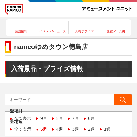
店舗情報
イベント&ニュース
入荷プライズ
設置ゲーム機
namcoゆめタウン徳島店
入荷景品・プライズ情報
登場月
全て表示
9月
8月
7月
6月
登場週
全て表示
5週
4週
3週
2週
1週